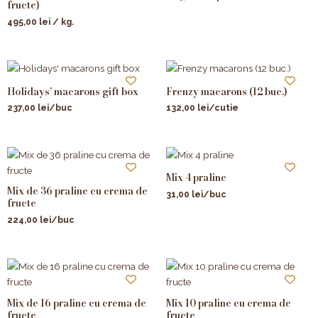
fructe)
495,00
lei
/ kg.
Holidays’ macarons gift box
Frenzy macarons (12 buc.)
237,00
lei
/buc
132,00
lei
/cutie
Mix 4 praline
Mix de 36 praline cu crema de
31,00
lei
/buc
fructe
224,00
lei
/buc
Mix de 16 praline cu crema de
Mix 10 praline cu crema de
fructe
fructe