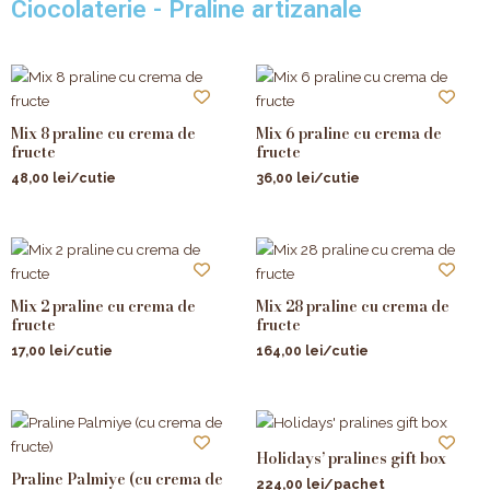
Ciocolaterie - Praline artizanale
Mix 8 praline cu crema de
Mix 6 praline cu crema de
fructe
fructe
48,00
lei
/cutie
36,00
lei
/cutie
Mix 2 praline cu crema de
Mix 28 praline cu crema de
fructe
fructe
17,00
lei
/cutie
164,00
lei
/cutie
Holidays’ pralines gift box
Praline Palmiye (cu crema de
224,00
lei
/pachet