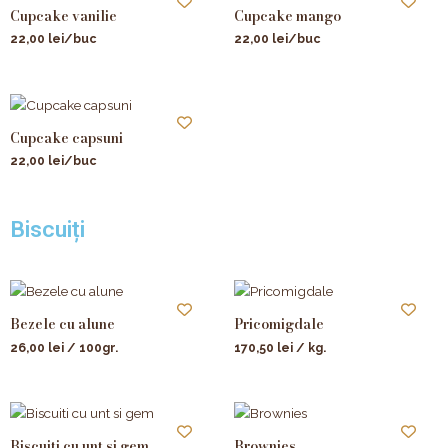
Cupcake vanilie
Cupcake mango
22,00
lei
/buc
22,00
lei
/buc
Cupcake capsuni
22,00
lei
/buc
Biscuiți
Bezele cu alune
Pricomigdale
26,00
lei
/ 100gr.
170,50
lei
/ kg.
Biscuiti cu unt si gem
Brownies