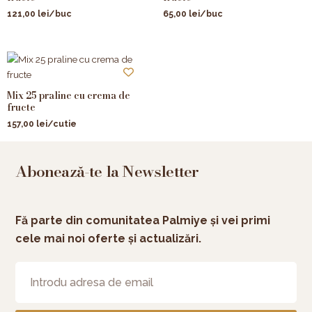
121,00
lei
/buc
65,00
lei
/buc
Mix 25 praline cu crema de
fructe
157,00
lei
/cutie
Abonează-te la Newsletter
Fă parte din comunitatea Palmiye și vei primi
cele mai noi oferte și actualizări.