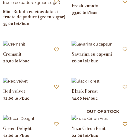
Fresh kunafa
Mini-Rulada cu ciocolata si
33,00
lei
/buc
fructe de padure (green sugar)
35,00
lei
/buc
Cremsnit
Savarina cu capsuni
28,00
lei
/buc
26,00
lei
/buc
Red velvet
Black Forest
32,00
lei
/buc
34,00
lei
/buc
OUT OF STOCK
Green Delight
Yuzu Citron Fruit
34,00
lei
/buc
24,00
lei
/buc