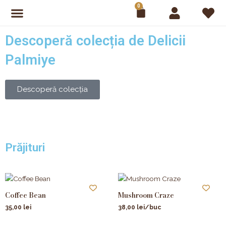
Skip
0
Cart
to
content
Descoperă colecția de Delicii
Palmiye
Descoperă colecția
Prăjituri
Coffee Bean
Mushroom Craze
35,00
lei
38,00
lei
/buc