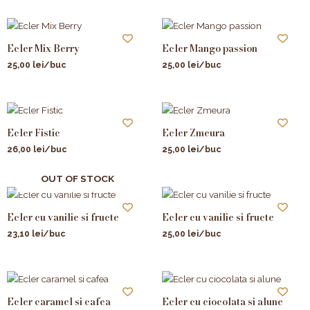
Ecler Mix Berry
Ecler Mango passion
25,00
lei
/buc
25,00
lei
/buc
Ecler Fistic
Ecler Zmeura
26,00
lei
/buc
25,00
lei
/buc
OUT OF STOCK
Ecler cu vanilie si fructe
Ecler cu vanilie si fructe
23,10
lei
/buc
25,00
lei
/buc
Ecler caramel si cafea
Ecler cu ciocolata si alune