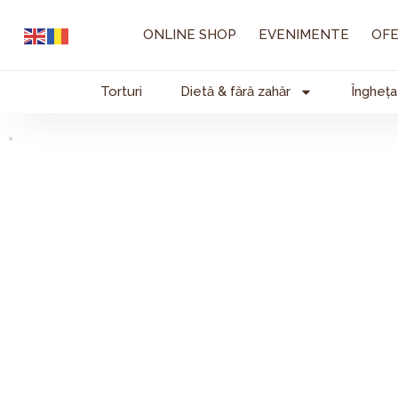
Skip
to
ONLINE SHOP
EVENIMENTE
OFE
content
Torturi
Dietă & fără zahăr
Îngheța