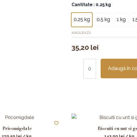
Cantitate
Cantitate
: 0.25 kg
Biscuiti
cu
0.25 kg
0.5 kg
1 kg
1.
ciocolata
neagra
ANULEAZĂ
35,20
lei
Adaugă în c
Pricomigdale
Biscuiti cu unt si 
170,50
lei
/ kg.
143,00
lei
/ kg.