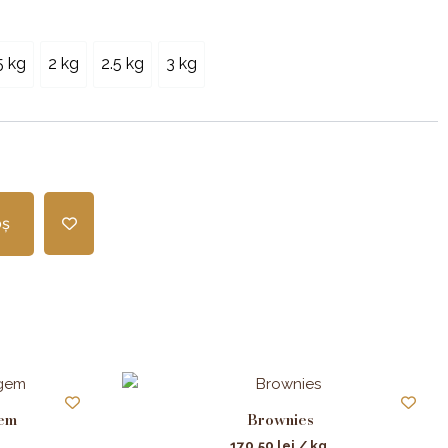
5 kg
2 kg
2.5 kg
3 kg
oș
gem
Brownies
170,50
lei
/ kg.