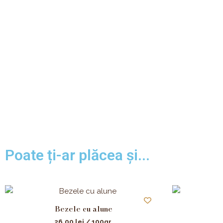
Poate ți-ar plăcea și...
Bezele cu alune
26,00
lei
/ 100gr.