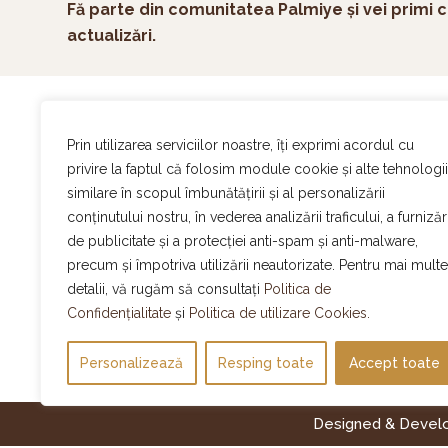
Fă parte din comunitatea Palmiye și vei primi c
actualizări.
Ac
Prin utilizarea serviciilor noastre, îți exprimi acordul cu
On
privire la faptul că folosim module cookie și alte tehnologii
Ev
similare în scopul îmbunătățirii și al personalizării
Of
conținutului nostru, în vederea analizării traficului, a furnizări
De
de publicitate și a protecției anti-spam și anti-malware,
Program normal
Ca
Atelier Palmiye
:
Luni – Sambata | 8:30-16:00
precum și împotriva utilizării neautorizate. Pentru mai multe
Bl
Promenada Mall:
Luni – Duminica | 10:00-22:00
detalii, vă rugăm să consultați
Politica de
DN1 Value Center:
Luni – Duminica | 9:00-21:00
Me
Confidențialitate
și
Politica de utilizare Cookies.
AFI Cotroceni:
Luni – Duminica | 10:00-22:00
Co
Personalizează
Resping toate
Accept toate
Designed & Devel