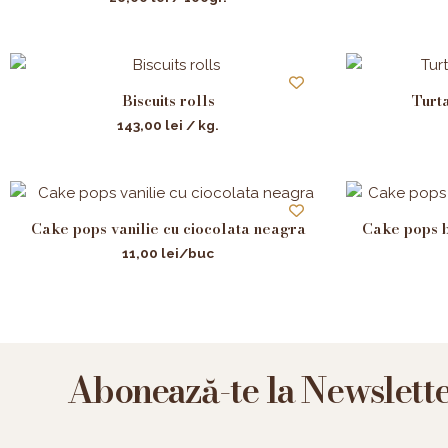
Biscuits rolls
Turta
143,00
lei
/ kg.
Cake pops vanilie cu ciocolata neagra
Cake pops b
11,00
lei
/buc
Abonează-te la Newslett