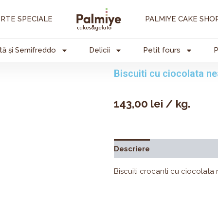
RTE SPECIALE
PALMIYE CAKE SHO
tă și Semifreddo
Delicii
Petit fours
P
Biscuiti cu ciocolata n
143,00
lei
/ kg.
Descriere
Valori nutrițion
Biscuiti crocanti cu ciocolata