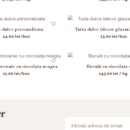
 dulce personalizata
Turta dulce (decor glazur
24,00
lei
/buc
13,00
lei
/buc
rownie cu ciocolata neagra
Biscuiti cu ciocolata s
11,00
lei
/buc
143,00
lei
/ kg.
er