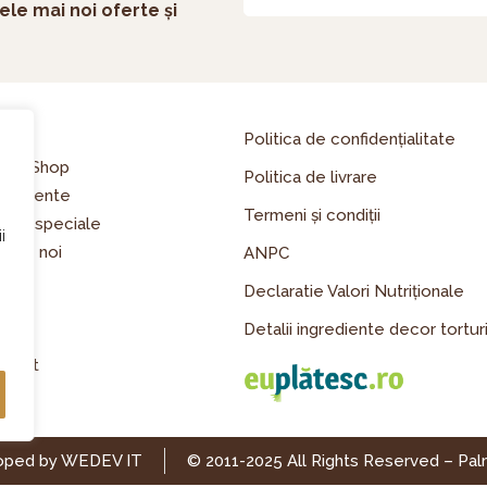
ele mai noi oferte și
asă
Politica de confidențialitate
line Shop
Politica de livrare
enimente
Termeni și condiții
erte speciale
i
spre noi
ANPC
riere
Declaratie Valori Nutriționale
og
Detalii ingrediente decor tortur
dia
ntact
oped by WEDEV IT
© 2011-2025 All Rights Reserved – Pa