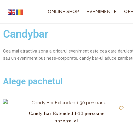
Skip
to
ONLINE SHOP
EVENIMENTE
OFE
content
Candybar
Cea mai atractiva zona a oricarui eveniment este cea care daruie
sau un eveniment business-corporate, candy bar-ul aduce zambete p
Alege pachetul
Candy Bar Extended 1-30 persoane
1.712,70
lei