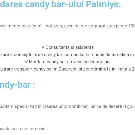
ndarea candy bar-ului Palmiye:
venimente mari (nunti , botezuri, evenimente corporate, cu peste 100 
√ Consultanta si asistenta
izare a conceptului de candy bar comandat in functie de tematica ev
√ Montare candy bar cu vase si decoratiuni
gurare transport candy bar in Bucuresti si zone limitrofe in limita a 
ndy-bar :
 suntem specializați în crearea unor combinații unice de deserturi go
manda si sa ne comunici: