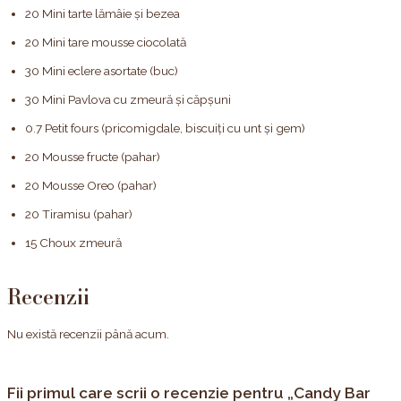
20 Mini tarte lămâie și bezea
20 Mini tare mousse ciocolată
30 Mini eclere asortate (buc)
30 Mini Pavlova cu zmeură și căpșuni
0.7 Petit fours (pricomigdale, biscuiți cu unt și gem)
20 Mousse fructe (pahar)
20 Mousse Oreo (pahar)
20 Tiramisu (pahar)
15 Choux zmeură
Recenzii
Nu există recenzii până acum.
Fii primul care scrii o recenzie pentru „Candy Bar