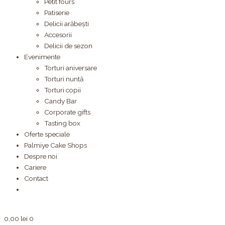
Petit fours
Patiserie
Delicii arăbești
Accesorii
Delicii de sezon
Evenimente
Torturi aniversare
Torturi nuntă
Torturi copii
Candy Bar
Corporate gifts
Tasting box
Oferte speciale
Palmiye Cake Shops
Despre noi
Cariere
Contact
0,00
lei
0