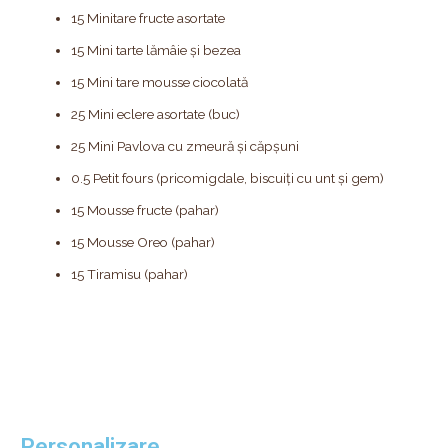
15 Minitare fructe asortate
15 Mini tarte lămâie și bezea
15 Mini tare mousse ciocolată
25 Mini eclere asortate (buc)
25 Mini Pavlova cu zmeură și căpșuni
0.5 Petit fours (pricomigdale, biscuiți cu unt și gem)
15 Mousse fructe (pahar)
15 Mousse Oreo (pahar)
15 Tiramisu (pahar)
Personalizare