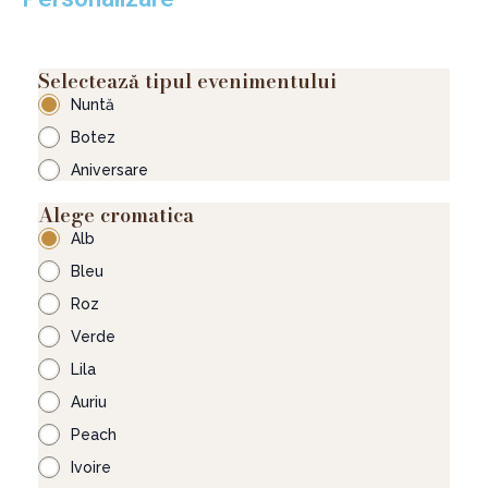
Cantitate
Selectează tipul evenimentului
Candy
Nuntă
Bar
Extended
Botez
30-
Aniversare
50
persoane
Alege cromatica
Alb
Bleu
Roz
Verde
Lila
Auriu
Peach
Ivoire