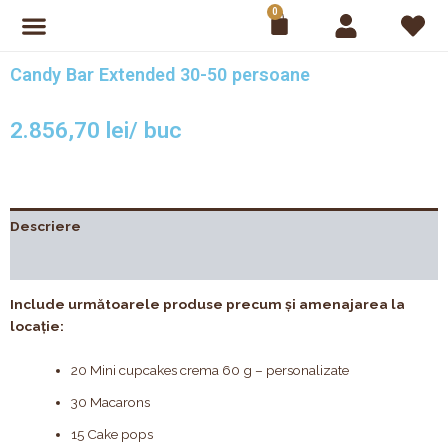
Skip
0
Cart
to
content
Candy Bar Extended 30-50 persoane
2.856,70
lei
Descriere
Recenzii (0)
Include următoarele produse precum și amenajarea la
locație:
20 Mini cupcakes crema 60 g – personalizate
30 Macarons
15 Cake pops