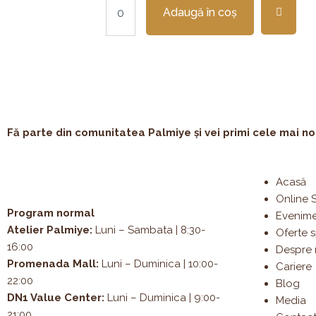
Adaugă în coș
Fă parte din comunitatea Palmiye și vei primi cele mai noi 
Acasă
Online 
Program normal
Evenim
Atelier Palmiye
:
Luni – Sambata | 8:30-
Oferte 
16:00
Despre 
Promenada Mall:
Luni – Duminica | 10:00-
Cariere
22:00
Blog
DN1 Value Center:
Luni – Duminica | 9:00-
Media
21:00