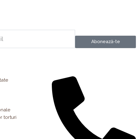
Abonează-te
tate
onale
 torturi