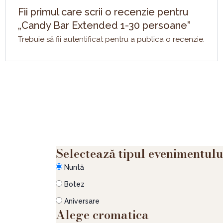
Fii primul care scrii o recenzie pentru
„Candy Bar Extended 1-30 persoane”
Trebuie să fii
autentificat
pentru a publica o recenzie.
Selectează tipul evenimentulu
Cantitate
Candy
Nuntă
Bar
Extended
Botez
1-
30
Aniversare
Alege cromatica
persoane