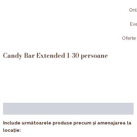
Skip
Onl
to
content
Ev
Oferte
Candy Bar Extended 1-30 persoane
Descriere
Recenzii (0)
Include următoarele produse precum și amenajarea la
locație: