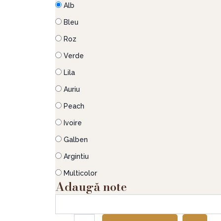
Alb
Bleu
Roz
Verde
Lila
Auriu
Peach
Ivoire
Galben
Argintiu
Multicolor
Adaugă note