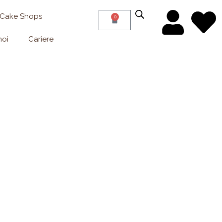
 Cake Shops
0
Cart
noi
Cariere