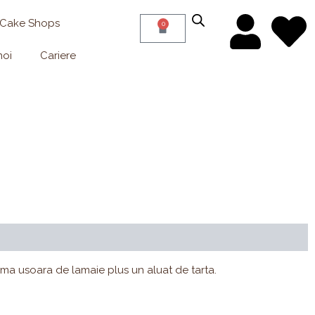
 Cake Shops
0
Cart
noi
Cariere
ale & alergeni
Compoziție
Recenzii (0)
a usoara de lamaie plus un aluat de tarta.