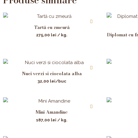
Tartă cu zmeură
Diplomat cu f
275,00
lei
/ kg.
Nuci verzi si ciocolata alba
32,00
lei
/buc
Mini Amandine
187,00
lei
/ kg.