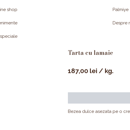
ine shop
Palmiye
enimente
Despre 
 speciale
Tarta cu lamaie
187,00
lei
/ kg.
Descriere
Valori nutrițion
Bezea dulce asezata pe o crem