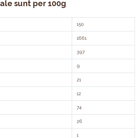
nale sunt per 100g
150
1661
397
9
21
12
74
26
1