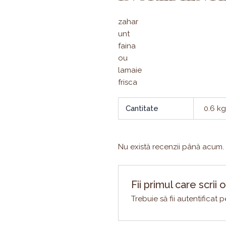
zahar
unt
faina
ou
lamaie
frisca
Cantitate
0.6 kg
Nu există recenzii până acum.
Fii primul care scrii
Trebuie să fii
autentificat
pe