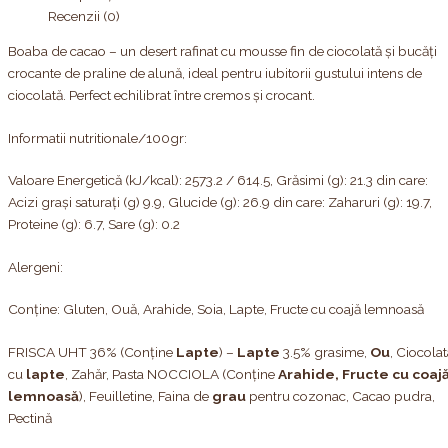
Recenzii (0)
Boaba de cacao – un desert rafinat cu mousse fin de ciocolată și bucăți
crocante de praline de alună, ideal pentru iubitorii gustului intens de
ciocolată. Perfect echilibrat între cremos și crocant.
Informatii nutritionale/100gr:
Valoare Energetică (kJ/kcal): 2573.2 / 614.5, Grăsimi (g): 21.3 din care:
Acizi grași saturați (g) 9.9, Glucide (g): 26.9 din care: Zaharuri (g): 19.7,
Proteine (g): 6.7, Sare (g): 0.2
Alergeni:
Conține: Gluten, Ouă, Arahide, Soia, Lapte, Fructe cu coajă lemnoasă
FRISCA UHT 36% (Conține
Lapte
) –
Lapte
3.5% grasime,
Ou
, Ciocola
cu
lapte
, Zahăr, Pasta NOCCIOLA (Conține
Arahide, Fructe cu coaj
lemnoasă
), Feuilletine, Faina de
grau
pentru cozonac, Cacao pudra,
Pectină