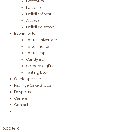
Petit fours
Patiserie
Delicii arăbești
Accesorii
Delicii de sezon
Evenimente
Torturi aniversare
Torturi nuntă
Torturi copii
Candy Bar
Corporate gifts
Tasting box
Oferte speciale
Palmiye Cake Shops
Despre noi
Cariere
Contact
0,00
lei
0