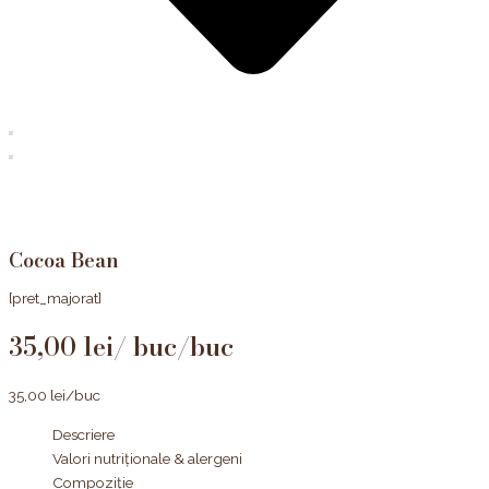
Cocoa Bean
[pret_majorat]
35,00
lei
/buc
35,00
lei
/buc
Descriere
Valori nutriționale & alergeni
Compoziție