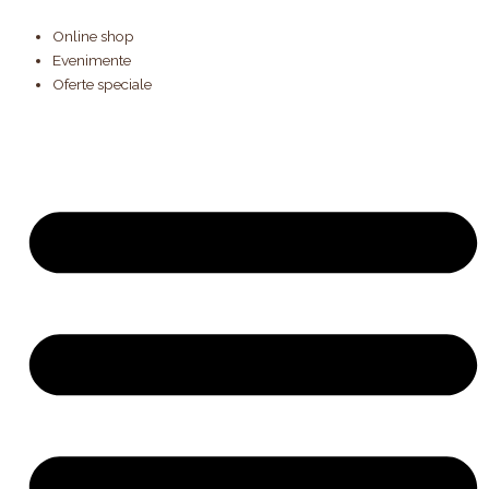
Products
Cantitate
Skip
search
Cocoa
to
Online shop
Bean
content
Evenimente
Oferte speciale