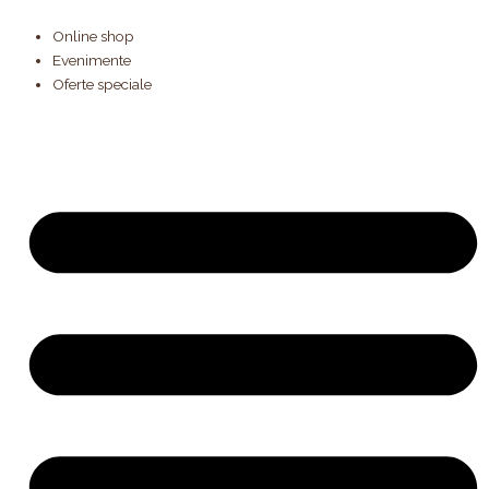
Products
Cantitate
Skip
search
Black
to
Online shop
Forest
content
Evenimente
Oferte speciale