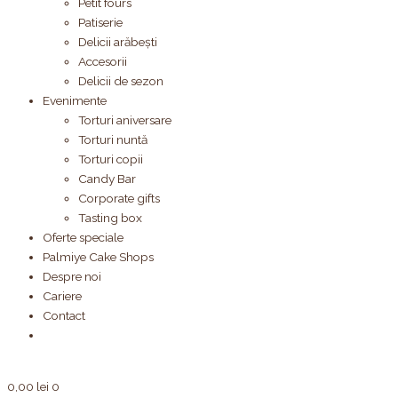
Petit fours
Patiserie
Delicii arăbești
Accesorii
Delicii de sezon
Evenimente
Torturi aniversare
Torturi nuntă
Torturi copii
Candy Bar
Corporate gifts
Tasting box
Oferte speciale
Palmiye Cake Shops
Despre noi
Cariere
Contact
0,00
lei
0