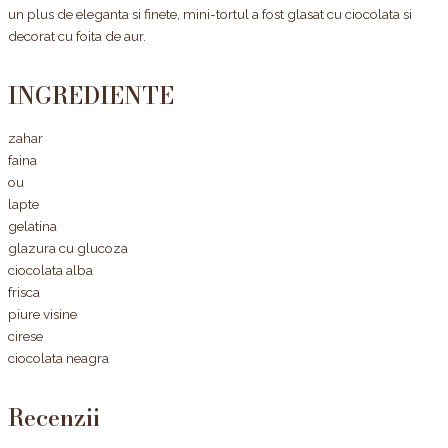
un plus de eleganta si finete, mini-tortul a fost glasat cu ciocolata si
decorat cu foita de aur.
INGREDIENTE
zahar
faina
ou
lapte
gelatina
glazura cu glucoza
ciocolata alba
frisca
piure visine
cirese
ciocolata neagra
Recenzii