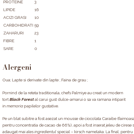
PROTEINE
3
LIPIDE
16
ACIZI GRASI
10
CARBOHIDRATI
59
ZAHARURI
23
FIBRE
1
SARE
0
Alergeni
Oua; Lapte si derivate din lapte ; Faina de grau ;
Pornind de la reteta traditionala, chefs Palmiye au creat un modern
tort
Black Forest
al carui gust dulce-amarui o sa va ramana intiparit
in
memoria
papilelor gustative.
Pe un blat subitre a fost asezat un mousse de ciocolata Caraibe (faimoas
pentru concentratia de cacao de 66%), apoi a fost inserat jeleu de cirese s
adaugat mai ales
ingredientul
special – kirsch namelaka. La final, pentru