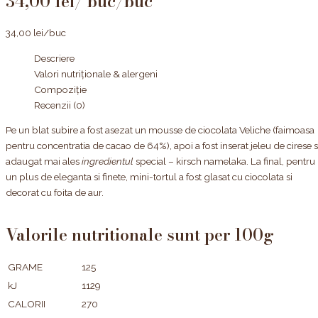
34,00
lei
/buc
34,00
lei
/buc
Descriere
Valori nutriționale & alergeni
Compoziție
Recenzii (0)
Pe un blat subire a fost asezat un mousse de ciocolata Veliche (faimoasa
pentru concentratia de cacao de 64%), apoi a fost inserat jeleu de cirese s
adaugat mai ales
ingredientul
special – kirsch namelaka. La final, pentru
un plus de eleganta si finete, mini-tortul a fost glasat cu ciocolata si
decorat cu foita de aur.
Valorile nutritionale sunt per 100g
GRAME
125
kJ
1129
CALORII
270