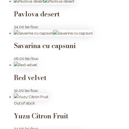
Pavlova desert
34,00
lei
/buc
Savarina cu capsuni
26,00
lei
/buc
Red velvet
32,00
lei
/buc
Out of stock
Yuzu Citron Fruit
24,00
lei
/buc