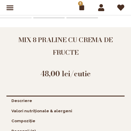
Skip
0
Cart
to
content
MIX 8 PRALINE CU CREMA DE
FRUCTE
48,00
lei
/cutie
Descriere
Valori nutriționale & alergeni
Compoziție