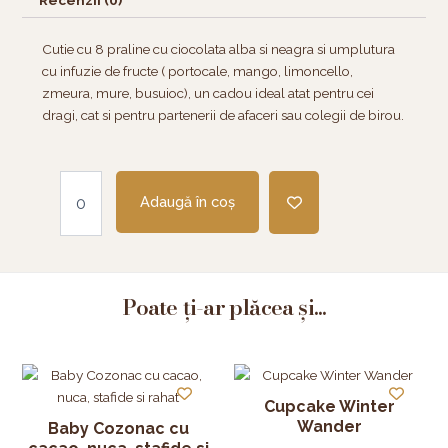
Recenzii (0)
Cutie cu 8 praline cu ciocolata alba si neagra si umplutura
cu infuzie de fructe ( portocale, mango, limoncello,
zmeura, mure, busuioc), un cadou ideal atat pentru cei
dragi, cat si pentru partenerii de afaceri sau colegii de birou.
Cantitate
Mix
Adaugă în coș
8
praline
cu
crema
Poate ți-ar plăcea și...
de
fructe
Cupcake Winter
Wander
Baby Cozonac cu