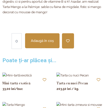
digestiv, ci si pentru aportul de vitamine B si K! Asadar, am realizat
Tarta Mango a la Palmiye: sable cu faina de migdale, fistic si mango
decorat cu mousse de mango!
Cantitate
Mini-
Adaugă în coș
tarta
cu
mango
Poate ți-ar plăcea și...
si
fistic
Mini-tartă exotică
Tarta cu nuci Pecan
33,00
lei
/buc
203,50
lei
/ kg.