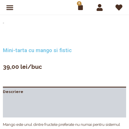
Skip
0
Cart
to
content
Mini-tarta cu mango si fistic
39,00
lei
/buc
Descriere
Compoziție
Recenzii (0)
Mango este unul dintre fructele preferate nu numai pentru sistemul