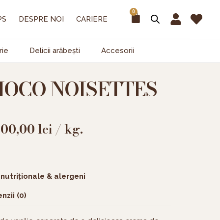
0
Cart
PS
DESPRE NOI
CARIERE
rie
Delicii arăbești
Accesorii
HOCO NOISETTES
200,00
lei
/ kg.
 nutriționale & alergeni
nzii (0)