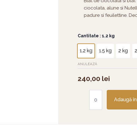
Blat de ciocolata si bla
ciocolata, alune si Nute
padure si feuilettine. D
Cantitate
Cantitate
: 1.2 kg
Tort
Choco
1.2 kg
1.5 kg
2 kg
2
Noisettes
ANULEAZĂ
240,00
lei
Adaugă în