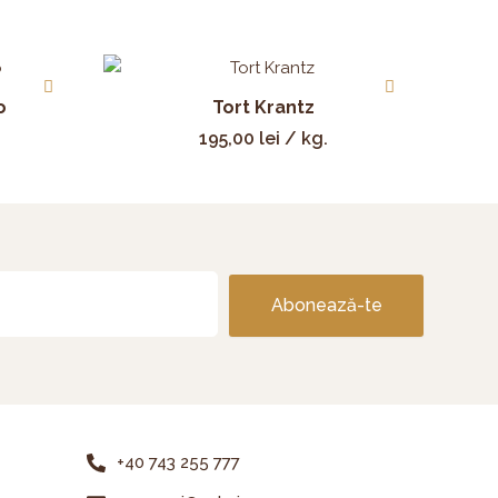
o
Tort Krantz
195,00
lei
/ kg.
Abonează-te
+40 743 255 777