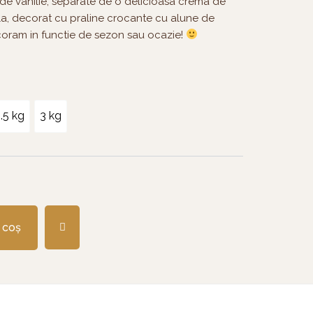
t de vanilie, separate de o delicioasa crema de
lla, decorat cu praline crocante cu alune de
ecoram in functie de sezon sau ocazie!
.5 kg
3 kg
 coș