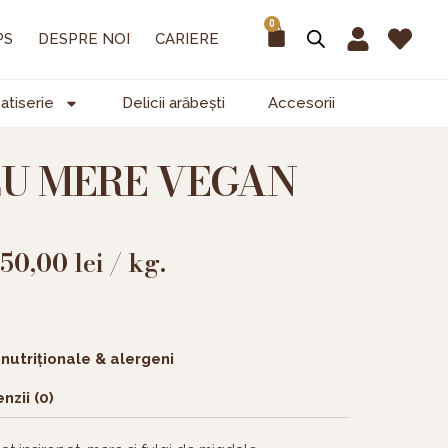
0
Cart
PS
DESPRE NOI
CARIERE
atiserie
Delicii arăbești
Accesorii
CU MERE VEGAN
150,00
lei
/ kg.
 nutriționale & alergeni
nzii (0)