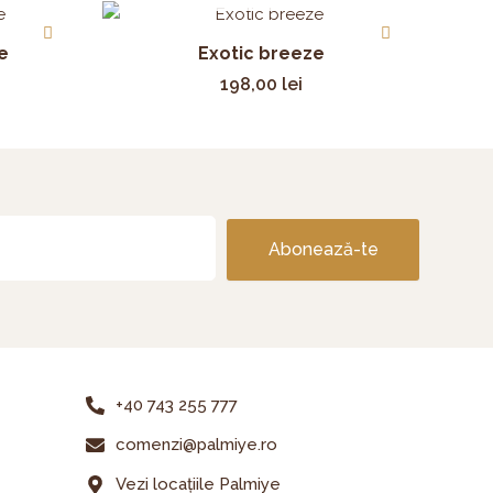
e
Exotic breeze
198,00
lei
Abonează-te
+40 743 255 777
comenzi@palmiye.ro
Vezi locațiile Palmiye