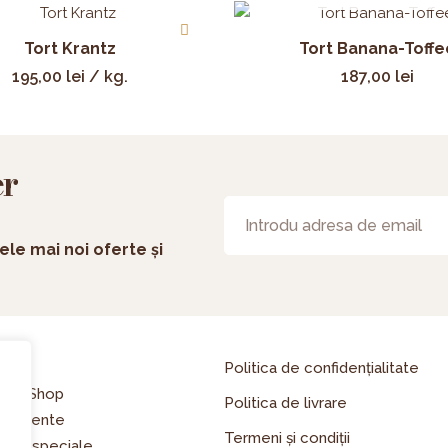
Tort Krantz
Tort Banana-Toffe
195,00
lei
/ kg.
187,00
lei
er
ele mai noi oferte și
asă
Politica de confidențialitate
line Shop
Politica de livrare
enimente
Termeni și condiții
erte speciale