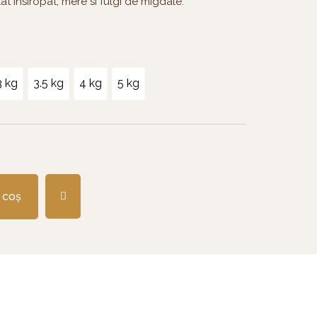
at insiropat, mere si fulgi de migdale.
3 kg
3.5 kg
4 kg
5 kg
 coș