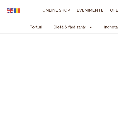
Skip
to
ONLINE SHOP
EVENIMENTE
OFE
content
Torturi
Dietă & fără zahăr
Îngheța