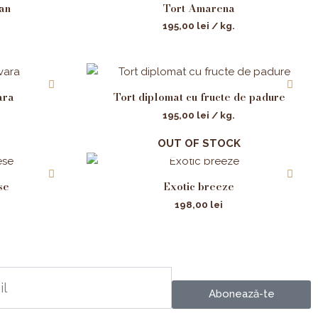
an
Tort Amarena
195,00
lei
/ kg.
ara
Tort diplomat cu fructe de padure
195,00
lei
/ kg.
OUT OF STOCK
se
Exotic breeze
198,00
lei
Abonează-te