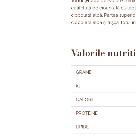
Tortul „Fructe de Pădure” îmbin
catifelată de ciocolată cu lapt
ciocolată albă. Partea superioa
ciocolată albă și frișcă, totul
Valorile nutrit
GRAME
kJ
CALORII
PROTEINE
LIPIDE