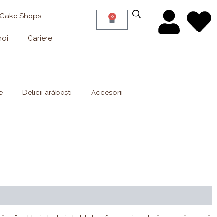
 Cake Shops
0
Cart
noi
Cariere
e
Delicii arăbești
Accesorii
ale & alergeni
Compoziție
Recenzii (0)