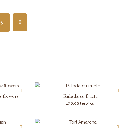
oș
w flowers
Rulada cu fructe
176,00
lei
/ kg.