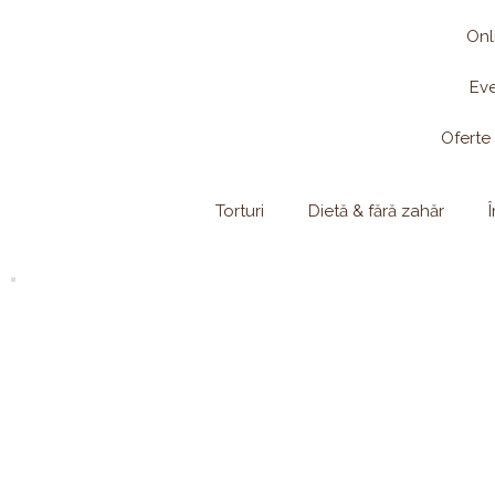
Skip
Onl
to
content
Ev
Oferte
Torturi
Dietă & fără zahăr