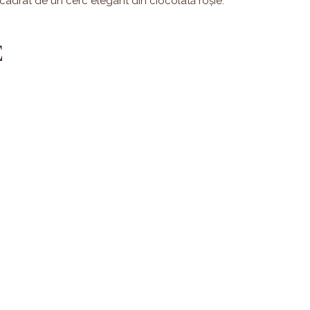
 încadrat de un cerc elegant din ciocolată roșie.
E