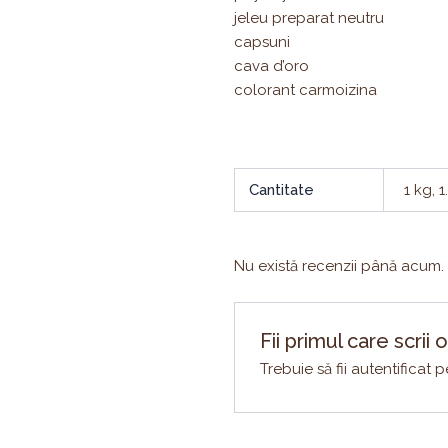
jeleu preparat neutru
capsuni
cava d’oro
colorant carmoizina
Cantitate
1 kg, 1
Nu există recenzii până acum.
Fii primul care scri
Trebuie să fii
autentificat
pe