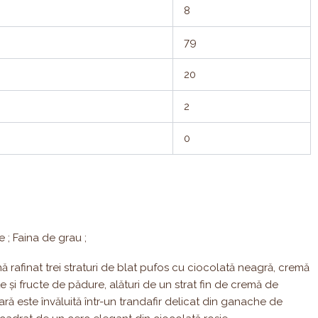
8
79
20
2
0
e ; Faina de grau ;
ă rafinat trei straturi de blat pufos cu ciocolată neagră, cremă
e și fructe de pădure, alături de un strat fin de cremă de
ră este învăluită într-un trandafir delicat din ganache de