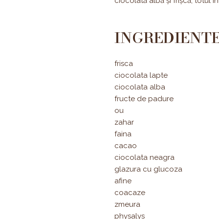
ciocolată albă și frișcă, totul
INGREDIENT
frisca
ciocolata lapte
ciocolata alba
fructe de padure
ou
zahar
faina
cacao
ciocolata neagra
glazura cu glucoza
afine
coacaze
zmeura
physalys