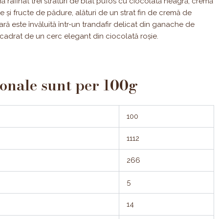
ă rafinat trei straturi de blat pufos cu ciocolată neagră, cremă
e și fructe de pădure, alături de un strat fin de cremă de
ră este învăluită într-un trandafir delicat din ganache de
 încadrat de un cerc elegant din ciocolată roșie.
ionale sunt per 100g
100
1112
266
5
14