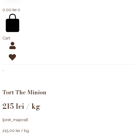
0,00
lei
0
Cart
Tort The Minion
215 lei / kg
[pret_majorat]
215,00
lei
/ kg.