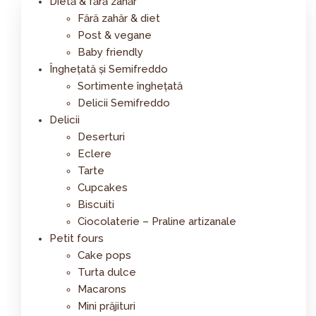
Dietă & fără zahăr
Fără zahăr & diet
Post & vegane
Baby friendly
Înghețată și Semifreddo
Sortimente înghețată
Delicii Semifreddo
Delicii
Deserturi
Eclere
Tarte
Cupcakes
Biscuiti
Ciocolaterie – Praline artizanale
Petit fours
Cake pops
Turta dulce
Macarons
Mini prăjituri