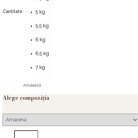
Cantitate
5 kg
5.5 kg
6 kg
6.5 kg
7 kg
Anulează
Alege compoziția