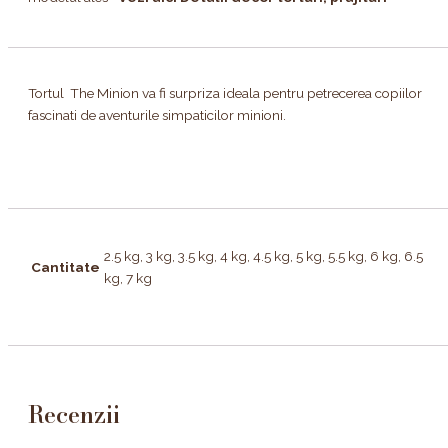
Tortul The Minion va fi surpriza ideala pentru petrecerea copiilor
fascinati de aventurile simpaticilor minioni.
2.5 kg, 3 kg, 3.5 kg, 4 kg, 4.5 kg, 5 kg, 5.5 kg, 6 kg, 6.5
Cantitate
kg, 7 kg
Recenzii