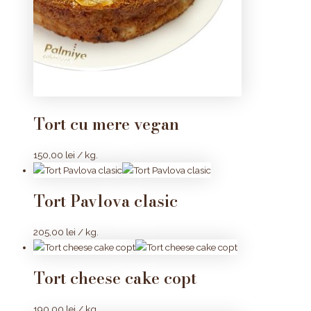
Tort cu mere vegan
150,00
lei
/ kg.
Tort Pavlova clasic
205,00
lei
/ kg.
Tort cheese cake copt
190,00
lei
/ kg.