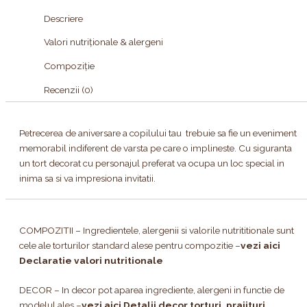
Descriere
Valori nutriționale & alergeni
Compoziție
Recenzii (0)
Petrecerea de aniversare a copilului tau trebuie sa fie un eveniment
memorabil indiferent de varsta pe care o implineste. Cu siguranta
un tort decorat cu personajul preferat va ocupa un loc special in
inima sa si va impresiona invitatii.
COMPOZITII – Ingredientele, alergenii si valorile nutrititionale sunt
cele ale torturilor standard alese pentru compozitie –
vezi aici
Declaratie valori nutritionale
DECOR – In decor pot aparea ingrediente, alergeni in functie de
modelul ales –
vezi aici Detalii decor torturi, prajituri