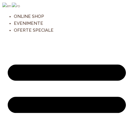
Products
Cantitate
Skip
search
Tort
to
The
content
ONLINE SHOP
Minion
EVENIMENTE
OFERTE SPECIALE