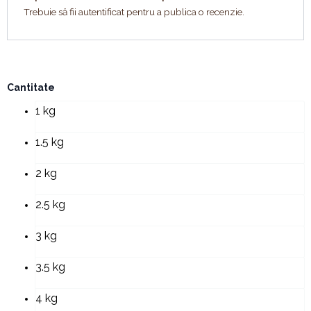
Trebuie să fii
autentificat
pentru a publica o recenzie.
Cantitate
Cantitate
Tort
1 kg
diplomat
cu
fructe
1.5 kg
de
padure
2 kg
2.5 kg
3 kg
3.5 kg
4 kg