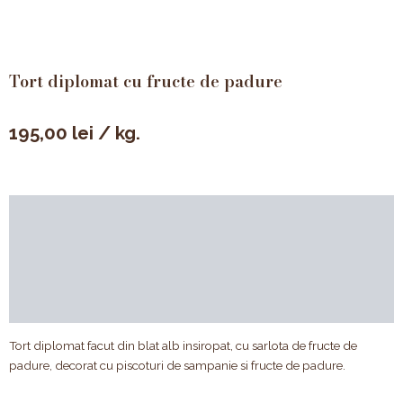
Tort diplomat cu fructe de padure
195,00
lei
/ kg.
Descriere
Valori nutriționale & alergeni
Compoziție
Recenzii (0)
Tort diplomat facut din blat alb insiropat, cu sarlota de fructe de
padure, decorat cu piscoturi de sampanie si fructe de padure.