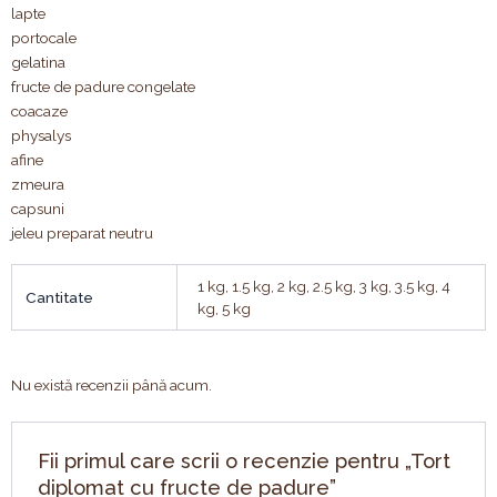
lapte
portocale
gelatina
fructe de padure congelate
coacaze
physalys
afine
zmeura
capsuni
jeleu preparat neutru
1 kg, 1.5 kg, 2 kg, 2.5 kg, 3 kg, 3.5 kg, 4
Cantitate
kg, 5 kg
Nu există recenzii până acum.
Fii primul care scrii o recenzie pentru „Tort
diplomat cu fructe de padure”