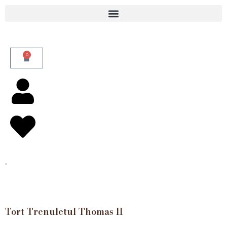
Skip
to
content
0
Cart
Tort Trenuletul Thomas II