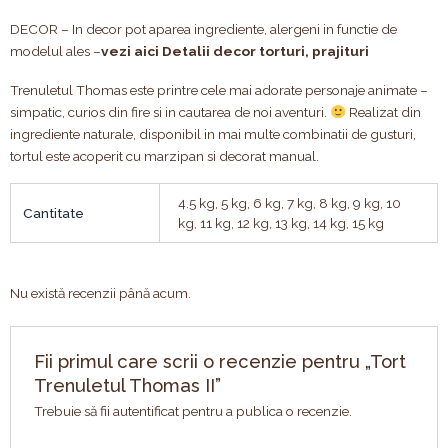
DECOR – In decor pot aparea ingrediente, alergeni in functie de
modelul ales –
vezi aici Detalii decor torturi, prajituri
Trenuletul Thomas este printre cele mai adorate personaje animate –
simpatic, curios din fire si in cautarea de noi aventuri.
Realizat din
ingrediente naturale, disponibil in mai multe combinatii de gusturi,
tortul este acoperit cu marzipan si decorat manual.
4.5 kg, 5 kg, 6 kg, 7 kg, 8 kg, 9 kg, 10
Cantitate
kg, 11 kg, 12 kg, 13 kg, 14 kg, 15 kg
Nu există recenzii până acum.
Fii primul care scrii o recenzie pentru „Tort
Trenuletul Thomas II”
Trebuie să fii
autentificat
pentru a publica o recenzie.