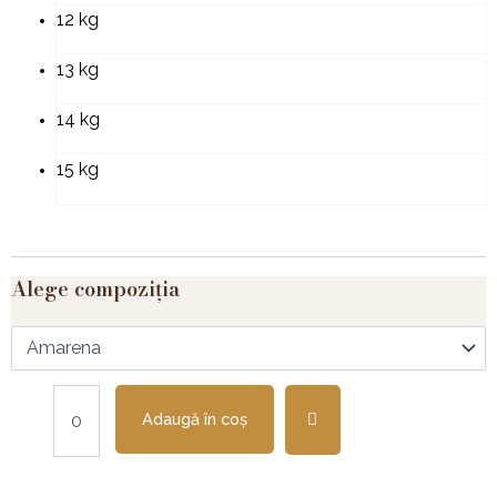
12 kg
13 kg
14 kg
15 kg
Alege compoziția
Adaugă în coș