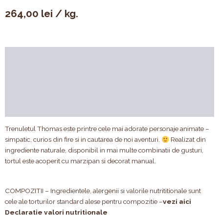
264,00
lei
/ kg.
Descriere
Valori nutriționale & alergeni
Compoziție
Recenzii (0)
Trenuletul Thomas este printre cele mai adorate personaje animate –
simpatic, curios din fire si in cautarea de noi aventuri.
Realizat din
ingrediente naturale, disponibil in mai multe combinatii de gusturi,
tortul este acoperit cu marzipan si decorat manual.
COMPOZITII – Ingredientele, alergenii si valorile nutrititionale sunt
cele ale torturilor standard alese pentru compozitie –
vezi aici
Declaratie valori nutritionale