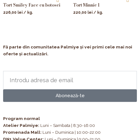
Tort Smiley Face cu botosei
Tort Minnie 1
226,00
lei
/ kg.
220,00
lei
/ kg.
Fă parte din comunitatea Palmiye și vei primi cele mai noi
oferte și actualizări.
Abonează-te
Program normal
Atelier Palmiye
:
Luni – Sambata | 8:30-16:00
Promenada Mall:
Luni – Duminica | 10:00-22:00
DN1 Value Center:
Luni – Duminica | 9:00-21:00