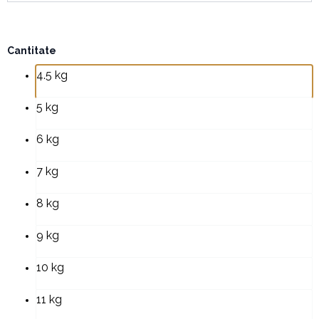
Cantitate
Cantitate
Tort
4.5 kg
Trenuletul
Thomas
II
5 kg
6 kg
7 kg
8 kg
9 kg
10 kg
11 kg