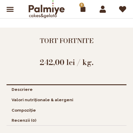
Skip
0
Cart
to
content
TORT FORTNITE
242,00
lei
/ kg.
Descriere
Valori nutriționale & alergeni
Compoziție
Recenzii (0)