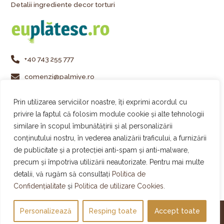
Detalii ingrediente decor torturi
+40 743 255 777
comenzi@palmiye.ro
Vezi locațiile Palmiye
Prin utilizarea serviciilor noastre, îți exprimi acordul cu
Urmărește-ne pe Instagram
privire la faptul că folosim module cookie și alte tehnologii
similare în scopul îmbunătățirii și al personalizării
Urmărește-ne pe Facebook
conținutului nostru, în vederea analizării traficului, a furnizării
Urmărește-ne pe TikTok
de publicitate și a protecției anti-spam și anti-malware,
precum și împotriva utilizării neautorizate. Pentru mai multe
detalii, vă rugăm să consultați
Politica de
Confidențialitate
și
Politica de utilizare Cookies.
Personalizează
Designed & Developed by WEDEV IT
Resping toate
Accept toate
© 2011-2025 All Rights Reserved – Palmiye Cakes&Gelato
Open ch