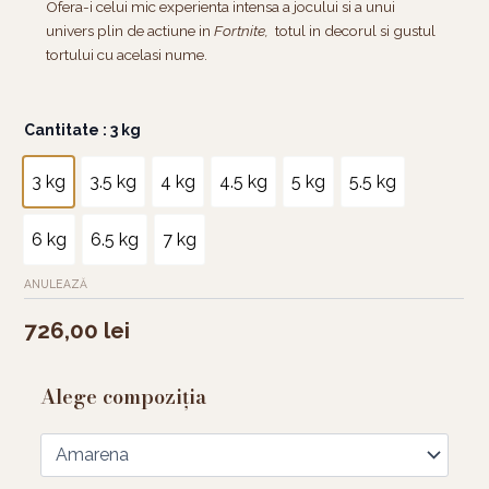
Ofera-i celui mic experienta intensa a jocului si a unui
univers plin de actiune in
Fortnite,
totul in decorul si gustul
tortului cu acelasi nume.
Cantitate
Cantitate
: 3 kg
Tort
Fortnite
3 kg
3.5 kg
4 kg
4.5 kg
5 kg
5.5 kg
6 kg
6.5 kg
7 kg
ANULEAZĂ
726,00
lei
Alege compoziția