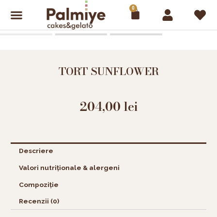
Skip
0
Cart
to
content
TORT SUNFLOWER
204,00
lei
Descriere
Valori nutriționale & alergeni
Compoziție
Recenzii (0)