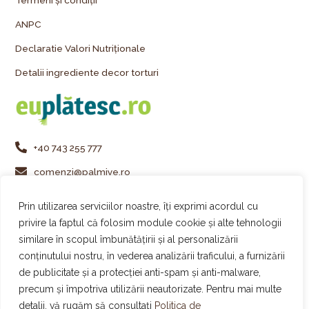
ANPC
Declaratie Valori Nutriționale
Detalii ingrediente decor torturi
+40 743 255 777
comenzi@palmiye.ro
Vezi locațiile Palmiye
Prin utilizarea serviciilor noastre, îți exprimi acordul cu
Urmărește-ne pe Instagram
privire la faptul că folosim module cookie și alte tehnologii
similare în scopul îmbunătățirii și al personalizării
Urmărește-ne pe Facebook
conținutului nostru, în vederea analizării traficului, a furnizării
Urmărește-ne pe TikTok
de publicitate și a protecției anti-spam și anti-malware,
precum și împotriva utilizării neautorizate. Pentru mai multe
detalii, vă rugăm să consultați
Politica de