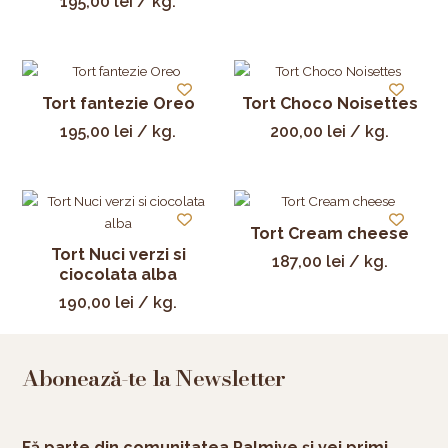
195,00
lei
/ kg.
Tort fantezie Oreo
Tort Choco Noisettes
195,00
lei
/ kg.
200,00
lei
/ kg.
Tort Cream cheese
Tort Nuci verzi si
187,00
lei
/ kg.
ciocolata alba
190,00
lei
/ kg.
Abonează-te la Newsletter
Fă parte din comunitatea Palmiye și vei primi