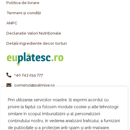
Politica de livrare
Termeni și condiții
ANPC
Declaratie Valori Nutriționale
Detalii ingrediente decor torturi
+40 743 255 777
comenzi@palmiye.ro
Vezi locațiile Palmiye
Prin utilizarea serviciilor noastre, îți exprimi acordul cu
Urmărește-ne pe Instagram
privire la faptul că folosim module cookie și alte tehnologii
similare în scopul îmbunătățirii și al personalizării
Urmărește-ne pe Facebook
conținutului nostru, în vederea analizării traficului, a furnizării
Urmărește-ne pe TikTok
de publicitate și a protecției anti-spam și anti-malware,