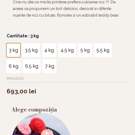
Cine nu stie ca micile printese prefera culoarea roz ?! De
aceea va propunem un tort delicios, decorat in diferite
nuante de roz cu bilute, floricele si un adorabil teddy bear.
Cantitate
Cantitate
: 3 kg
Tort
One
3 kg
3.5 kg
4 kg
4.5 kg
5 kg
5.5 kg
year
teddy
bear
6 kg
6.5 kg
7 kg
ANULEAZĂ
693,00
lei
Alege compoziția