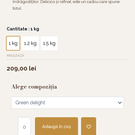
Îndrăgostiților. Delicios și rafinat, este un cadou care spune
totul.
Cantitate
Cantitate
: 1 kg
Tort
Love
1 kg
1.2 kg
1.5 kg
in
the
ANULEAZĂ
air
209,00
lei
Alege compoziția
Adaugă în coș