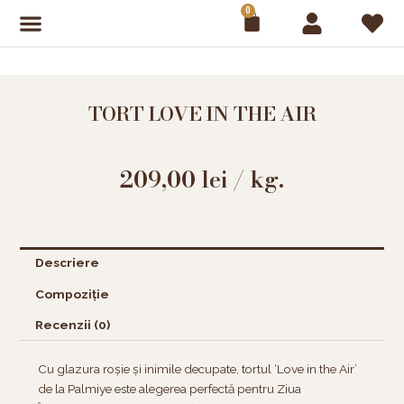
Skip
0
Cart
to
content
TORT LOVE IN THE AIR
209,00
lei
/ kg.
Descriere
Compoziție
Recenzii (0)
Cu glazura roșie și inimile decupate, tortul ‘Love in the Air’
de la Palmiye este alegerea perfectă pentru Ziua