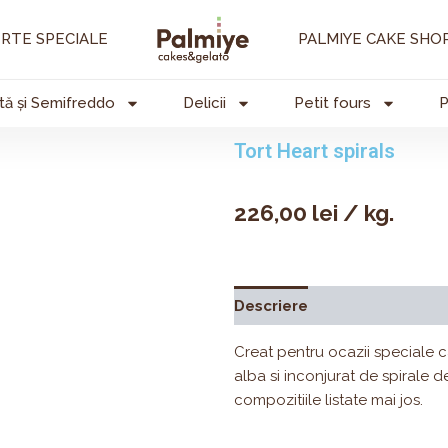
RTE SPECIALE
PALMIYE CAKE SHO
tă și Semifreddo
Delicii
Petit fours
P
Tort Heart spirals
226,00
lei
/ kg.
Descriere
Valori nutrițion
Creat pentru ocazii speciale 
alba si inconjurat de spirale de
compozitiile listate mai jos.