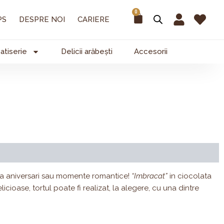
0
Cart
PS
DESPRE NOI
CARIERE
atiserie
Delicii arăbești
Accesorii
ale & alergeni
Compoziție
Recenzii (0)
ca aniversari sau momente romantice!
“Imbracat”
in ciocolata
licioase, tortul poate fi realizat, la alegere, cu una dintre