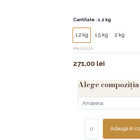
Cantitate
Cantitate
: 1.2 kg
Tort
Heart
1.2 kg
1.5 kg
2 kg
spirals
ANULEAZĂ
271,00
lei
Alege compoziția
Adaugă în c