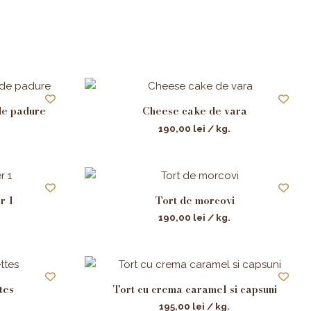
de padure
Cheese cake de vara
190,00
lei
/ kg.
r 1
Tort de morcovi
190,00
lei
/ kg.
tes
Tort cu crema caramel si capsuni
195,00
lei
/ kg.