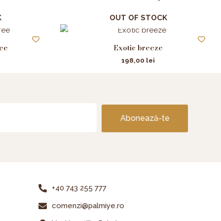
K
OUT OF STOCK
ee
Exotic breeze
198,00
lei
Abonează-te
+40 743 255 777
comenzi@palmiye.ro