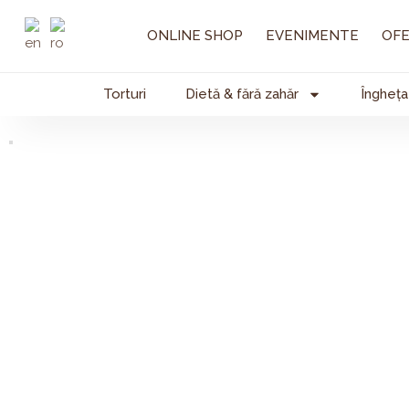
Skip
to
ONLINE SHOP
EVENIMENTE
OFE
content
Torturi
Dietă & fără zahăr
Îngheța