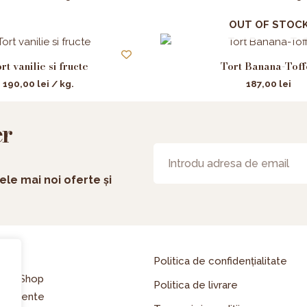
OUT OF STOC
rt vanilie si fructe
Tort Banana-Toff
190,00
lei
/ kg.
187,00
lei
er
ele mai noi oferte și
asă
Politica de confidențialitate
line Shop
Politica de livrare
enimente