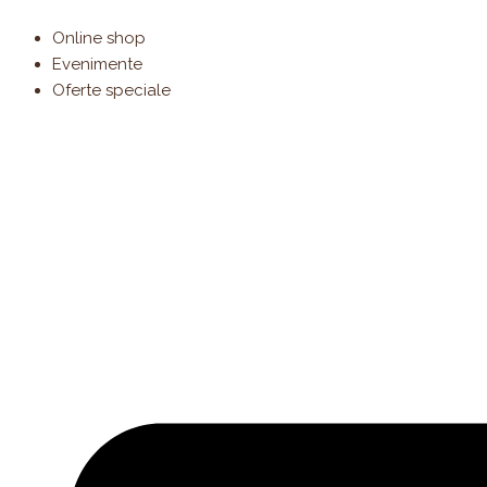
Products
Cantitate
Skip
search
Tort
to
Online shop
Iubire
content
Evenimente
diafana
Oferte speciale