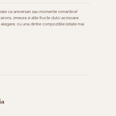
ciale ca aniversari sau momente romantice!
arons, zmeura si alte fructe dulci acrisoare,
la alegere, cu una dintre compozitiile listate mai
ia