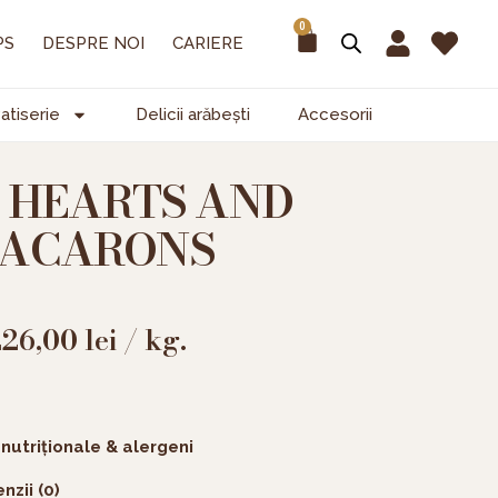
0
Cart
PS
DESPRE NOI
CARIERE
atiserie
Delicii arăbești
Accesorii
 HEARTS AND
ACARONS
226,00
lei
/ kg.
 nutriționale & alergeni
nzii (0)