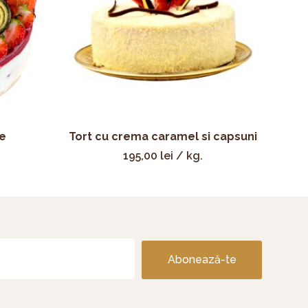
e
Tort cu crema caramel si capsuni
195,00
lei
/ kg.
Abonează-te