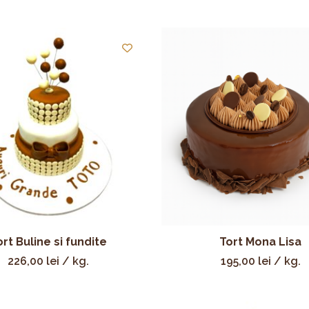
ort Buline si fundite
Tort Mona Lisa
226,00
lei
/ kg.
195,00
lei
/ kg.