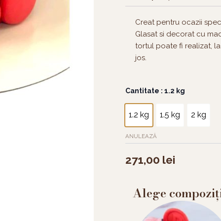
Creat pentru ocazii spe
Glasat si decorat cu mac
tortul poate fi realizat, 
jos.
Cantitate
Cantitate
: 1.2 kg
Tort
Hearts
1.2 kg
1.5 kg
2 kg
and
macarons
ANULEAZĂ
271,00
lei
Alege compoziț