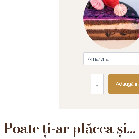
Adaugă în
Poate ți-ar plăcea și...