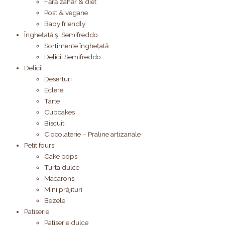
Fără zahăr & diet
Post & vegane
Baby friendly
Înghețată și Semifreddo
Sortimente înghețată
Delicii Semifreddo
Delicii
Deserturi
Eclere
Tarte
Cupcakes
Biscuiti
Ciocolaterie – Praline artizanale
Petit fours
Cake pops
Turta dulce
Macarons
Mini prăjituri
Bezele
Patiserie
Patiserie dulce