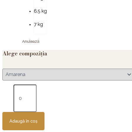
6.5 kg
7 kg
Anulează
Alege compoziția
Adaugă în coș