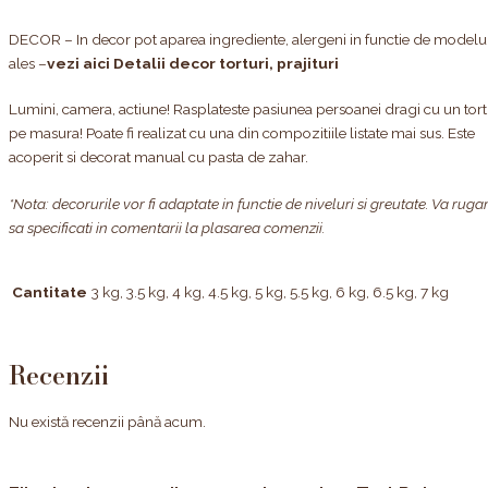
DECOR – In decor pot aparea ingrediente, alergeni in functie de modelu
ales –
vezi aici Detalii decor torturi, prajituri
Lumini, camera, actiune! Rasplateste pasiunea persoanei dragi cu un tort
pe masura! Poate fi realizat cu una din compozitiile listate mai sus. Este
acoperit si decorat manual cu pasta de zahar.
*Nota: decorurile vor fi adaptate in functie de niveluri si greutate. Va rug
sa specificati in comentarii la plasarea comenzii.
Cantitate
3 kg, 3.5 kg, 4 kg, 4.5 kg, 5 kg, 5.5 kg, 6 kg, 6.5 kg, 7 kg
Recenzii
Nu există recenzii până acum.