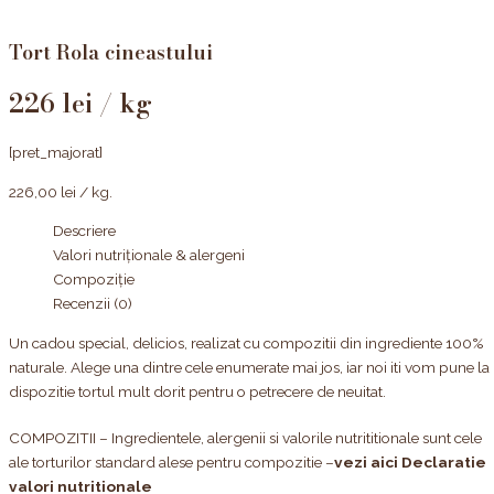
Tort Rola cineastului
226 lei / kg
[pret_majorat]
226,00
lei
/ kg.
Descriere
Valori nutriționale & alergeni
Compoziție
Recenzii (0)
Un cadou special, delicios, realizat cu compozitii din ingrediente 100%
naturale. Alege una dintre cele enumerate mai jos, iar noi iti vom pune la
dispozitie tortul mult dorit pentru o petrecere de neuitat.
COMPOZITII – Ingredientele, alergenii si valorile nutrititionale sunt cele
ale torturilor standard alese pentru compozitie –
vezi aici Declaratie
valori nutritionale