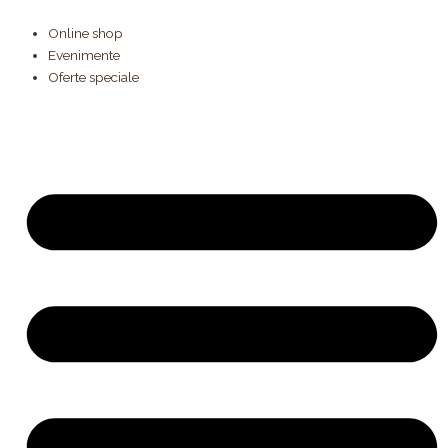
Products
Cantitate
Skip
search
Tort
to
Online shop
Rola
content
Evenimente
cineastului
Oferte speciale