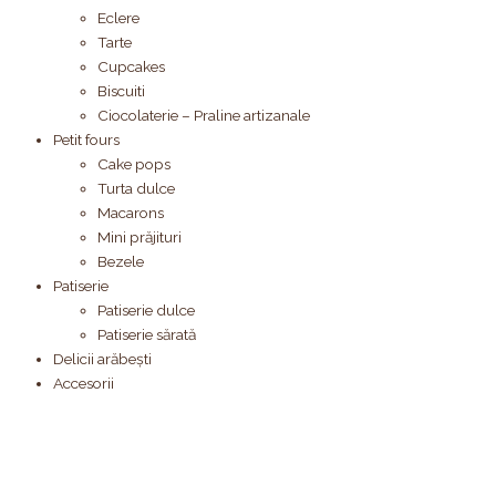
Eclere
Tarte
Cupcakes
Biscuiti
Ciocolaterie – Praline artizanale
Petit fours
Cake pops
Turta dulce
Macarons
Mini prăjituri
Bezele
Patiserie
Patiserie dulce
Patiserie sărată
Delicii arăbești
Accesorii