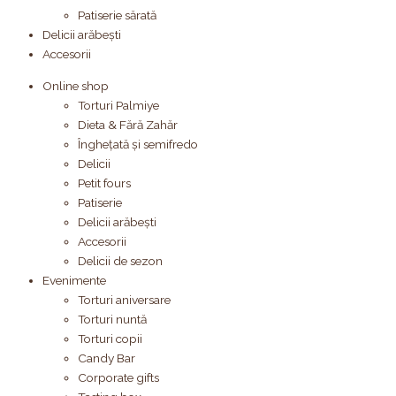
Patiserie sărată
Delicii arăbești
Accesorii
Online shop
Torturi Palmiye
Dieta & Fără Zahăr
Înghețată și semifredo
Delicii
Petit fours
Patiserie
Delicii arăbești
Accesorii
Delicii de sezon
Evenimente
Torturi aniversare
Torturi nuntă
Torturi copii
Candy Bar
Corporate gifts