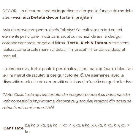
DECOR – In decor pot aparea ingrediente, alergeni in functie de modelu
ales –
vezi aici Detalii decor torturi, prajituri
Asta da provocare pentru chefs Palmiye! Sa realizam un tort cu trei
elemente principale: multi bani, sacul cu monezi de aur si desigur
coroana care arata bogatia si faima.
Tortul Rich & famous
este atent
realizat pana la cele mai mici detalii, “imbracat” in fondant si decorat
manual.
La cererea dvs., tortul poate fi personalizat: tipul banilor (euro, dolari sau
lei), numarul de saculeti si desigur culorile. 🙂 De asemenea, aveti la
dispozitie o selectie de compozitii delicioase, in functie de gusturile dvs.
*Nota: Costul este aferent tortului din imagine: acoperit cu bancnote din
vafa comestibila imprimata si decorat cu 3 saculeti realizati din pasta de
zahar (sunt semi-comestibili)
2.5 kg, 3 kg, 3.5 kg, 4 kg, 4.5 kg, 5 kg, 5.5 kg, 6 kg, 6.5 kg, 7
Cantitate
kg