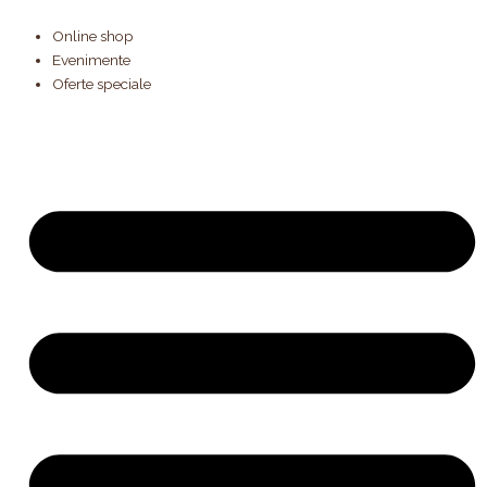
Products
Cantitate
Skip
search
Tort
to
Online shop
Rich
content
Evenimente
and
Oferte speciale
famous