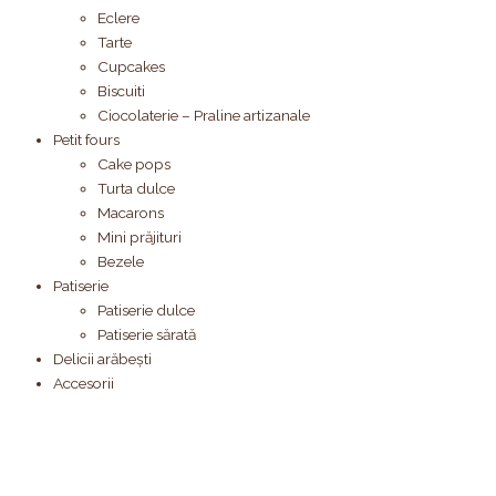
Eclere
Tarte
Cupcakes
Biscuiti
Ciocolaterie – Praline artizanale
Petit fours
Cake pops
Turta dulce
Macarons
Mini prăjituri
Bezele
Patiserie
Patiserie dulce
Patiserie sărată
Delicii arăbești
Accesorii