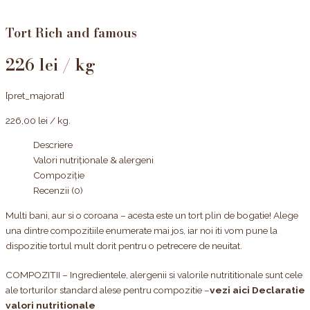
Tort Rich and famous
226 lei / kg
[pret_majorat]
226,00
lei
/ kg.
Descriere
Valori nutriționale & alergeni
Compoziție
Recenzii (0)
Multi bani, aur si o coroana – acesta este un tort plin de bogatie! Alege
una dintre compozitiile enumerate mai jos, iar noi iti vom pune la
dispozitie tortul mult dorit pentru o petrecere de neuitat.
COMPOZITII – Ingredientele, alergenii si valorile nutrititionale sunt cele
ale torturilor standard alese pentru compozitie –
vezi aici Declaratie
valori nutritionale