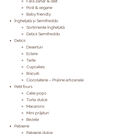
Fără zahăr & diet
Post & vegane
Baby friendly
Înghețată și Semifreddo
Sortimente înghețată
Delicii Semifreddo
Delicii
Deserturi
Eclere
Tarte
Cupcakes
Biscuiti
Ciocolaterie – Praline artizanale
Petit fours
Cake pops
Turta dulce
Macarons
Mini prăjituri
Bezele
Patiserie
Patiserie dulce