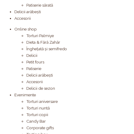
Patiserie sărată
Delicii arăbești
Accesorii
Online shop
Torturi Palmiye
Dieta & Fără Zahăr
Înghețată și semifredo
Delicii
Petit fours
Patiserie
Delicii arăbești
Accesorii
Delicii de sezon
Evenimente
Torturi aniversare
Torturi nuntă
Torturi copii
Candy Bar
Corporate gifts