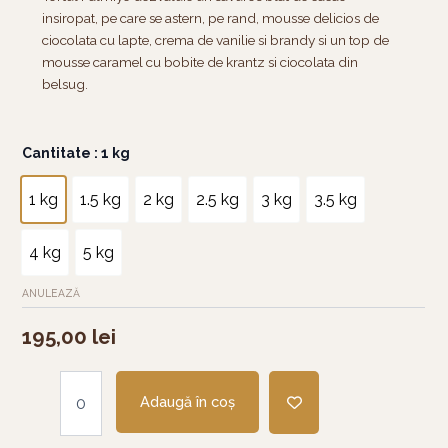
insiropat, pe care se astern, pe rand, mousse delicios de
ciocolata cu lapte, crema de vanilie si brandy si un top de
mousse caramel cu bobite de krantz si ciocolata din
belsug.
Cantitate
Cantitate
: 1 kg
Tort
Palmiye
1 kg
1.5 kg
2 kg
2.5 kg
3 kg
3.5 kg
4 kg
5 kg
ANULEAZĂ
195,00
lei
Adaugă în coș