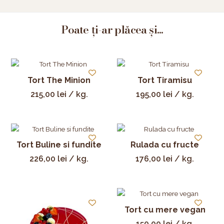
Poate ți-ar plăcea și...
Tort The Minion
Tort Tiramisu
215,00
lei
/ kg.
195,00
lei
/ kg.
Tort Buline si fundite
Rulada cu fructe
226,00
lei
/ kg.
176,00
lei
/ kg.
Tort cu mere vegan
150,00
lei
/ kg.