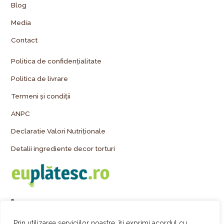
Blog
Media
Contact
Politica de confidențialitate
Politica de livrare
Termeni și condiții
ANPC
Declaratie Valori Nutriționale
Detalii ingrediente decor torturi
+40 743 255 777
comenzi@palmiye.ro
Prin utilizarea serviciilor noastre, îți exprimi acordul cu