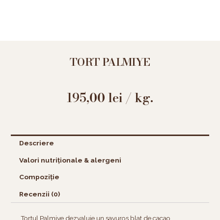
TORT PALMIYE
195,00
lei
/ kg.
Descriere
Valori nutriționale & alergeni
Compoziție
Recenzii (0)
Tortul Palmiye dezvaluie un savuros blat de cacao