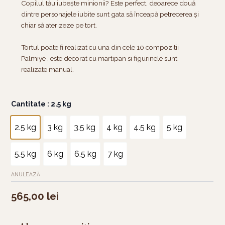
Copilul tău iubește minionii? Este perfect, deoarece două
dintre personajele iubite sunt gata să înceapă petrecerea și
chiar să aterizeze pe tort.
Tortul poate fi realizat cu una din cele 10 compozitii
Palmiye , este decorat cu martipan si figurinele sunt
realizate manual.
Cantitate
Cantitate
: 2.5 kg
Tort
Minion
2.5 kg
3 kg
3.5 kg
4 kg
4.5 kg
5 kg
2
5.5 kg
6 kg
6.5 kg
7 kg
ANULEAZĂ
565,00
lei