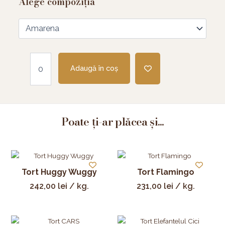
Alege compoziția
Adaugă în coș
Poate ți-ar plăcea și...
Tort Huggy Wuggy
Tort Flamingo
242,00
lei
/ kg.
231,00
lei
/ kg.