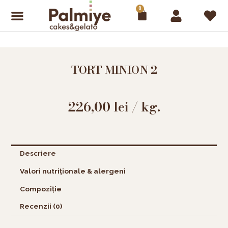
Skip
0
Cart
to
content
TORT MINION 2
226,00
lei
/ kg.
Descriere
Valori nutriționale & alergeni
Compoziție
Recenzii (0)