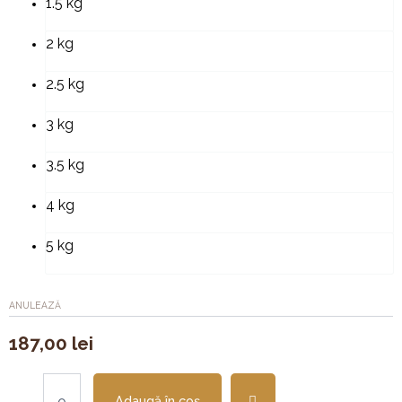
(vegan)
1.5 kg
2 kg
2.5 kg
3 kg
3.5 kg
4 kg
5 kg
ANULEAZĂ
187,00
lei
Adaugă în coș