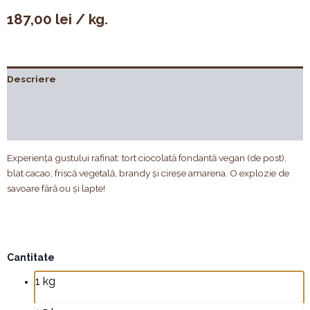
187,00
lei
/ kg.
Descriere
Compoziție
Recenzii (0)
Experiența gustului rafinat: tort ciocolată fondantă vegan (de post),
blat cacao, friscă vegetală, brandy și cireșe amarena. O explozie de
savoare fără ou și lapte!
Cantitate
Cantitate
Tort
1 kg
ciocolata
fondanta