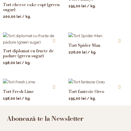
Tort cheese cake copt (green
195,00
lei
/ kg.
sugar)
200,00
lei
/ kg.
Tort Spider-Man
Tort diplomat cu fructe de
226,00
lei
/ kg.
padure (green sugar)
198,00
lei
/ kg.
Tort Fresh Lime
Tort fantezie Oreo
198,00
lei
/ kg.
195,00
lei
/ kg.
Abonează-te la Newsletter