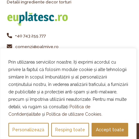
Detalii ingrediente decor torturi
+40 743 255 777
comenzi@palmiye.ro
Vezi locațiile Palmiye
Prin utilizarea serviciilor noastre, îți exprimi acordul cu
Urmărește-ne pe Instagram
privire la faptul că folosim module cookie și alte tehnologii
similare în scopul îmbunătățirii și al personalizării
Urmărește-ne pe Facebook
conținutului nostru, în vederea analizării traficului, a furnizării
Urmărește-ne pe TikTok
de publicitate și a protecției anti-spam și anti-malware,
precum și împotriva utilizării neautorizate. Pentru mai multe
detalii, vă rugăm să consultați
Politica de
Confidențialitate
și
Politica de utilizare Cookies.
Personalizează
Resping toate
Accept toate
Designed & Developed by WEDEV IT
© 2011-2025 All Rights Reserved – Palmiye Cakes&Gelato
Open ch