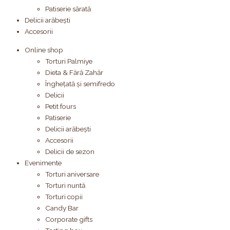
Patiserie sărată
Delicii arăbești
Accesorii
Online shop
Torturi Palmiye
Dieta & Fără Zahăr
Înghețată și semifredo
Delicii
Petit fours
Patiserie
Delicii arăbești
Accesorii
Delicii de sezon
Evenimente
Torturi aniversare
Torturi nuntă
Torturi copii
Candy Bar
Corporate gifts