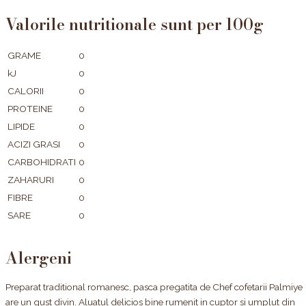
Valorile nutritionale sunt per 100g
GRAME
0
kJ
0
CALORII
0
PROTEINE
0
LIPIDE
0
ACIZI GRASI
0
CARBOHIDRATI
0
ZAHARURI
0
FIBRE
0
SARE
0
Alergeni
Preparat traditional romanesc, pasca pregatita de Chef cofetarii Palmiye
are un gust divin. Aluatul delicios bine rumenit in cuptor si umplut din