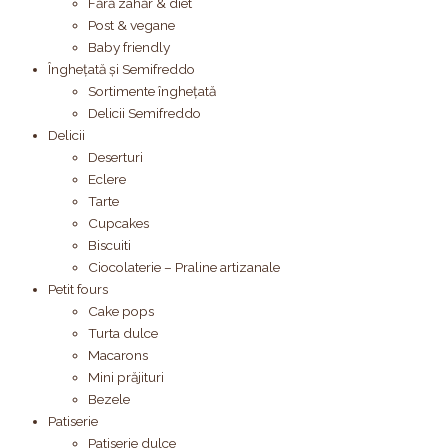
Fără zahăr & diet
Post & vegane
Baby friendly
Înghețată și Semifreddo
Sortimente înghețată
Delicii Semifreddo
Delicii
Deserturi
Eclere
Tarte
Cupcakes
Biscuiti
Ciocolaterie – Praline artizanale
Petit fours
Cake pops
Turta dulce
Macarons
Mini prăjituri
Bezele
Patiserie
Patiserie dulce