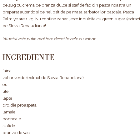
belsug cu crema de branza dulce si stafide fac din pasca noastra un
preparat autentic si de nelipsit de pe masa sarbatorilor pascale. Pasca
Palmiye are 1 kg. Nu contine zahar , este indulcita cu green sugar (extrac
de Stevia Rebaudiana)!
*Aluatul este putin mai tare decat la cele cu zahar
INGREDIENTE
faina
zahar verde (extract de Stevia Rebaudiana)
ou
ulei
lapte
drojdie proaspata
lamaie
portocale
stafide
branza de vaci