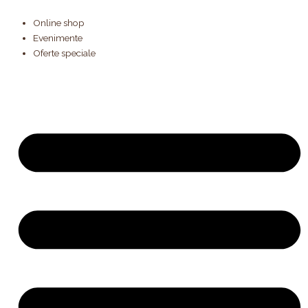
Products
Cantitate
Skip
search
Pasca
to
Online shop
(green
content
Evenimente
sugar)
Oferte speciale