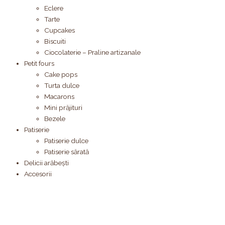
Eclere
Tarte
Cupcakes
Biscuiti
Ciocolaterie – Praline artizanale
Petit fours
Cake pops
Turta dulce
Macarons
Mini prăjituri
Bezele
Patiserie
Patiserie dulce
Patiserie sărată
Delicii arăbești
Accesorii