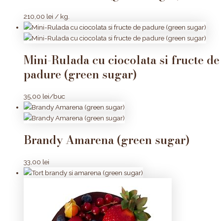
210,00
lei
/ kg.
Mini-Rulada cu ciocolata si fructe de
padure (green sugar)
35,00
lei
/buc
Brandy Amarena (green sugar)
33,00
lei