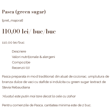
Pasca (green sugar)
[pret_majorat]
110,00
lei
/buc
110,00
lei
/buc
Descriere
Valori nutriționale & alergeni
Compoziție
Recenzii (0)
Pasca preparata in mod traditional din aluat de cozonac, umplutura de
branza dulce de vaci cu stafide si indulcita cu green sugar (extract de
Stevia Rebaudiana
*Aluatul este putin mai tare decat la cele cu zahar
Pentru comenzile de Pasca, cantiatea minima este de 2 buc.