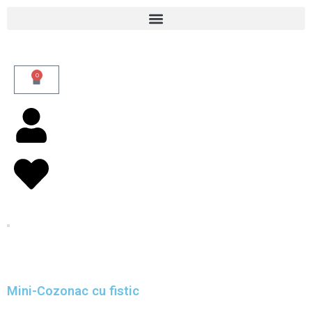
Skip
to
content
0
Cart
Mini-Cozonac cu fistic