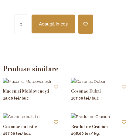
Cantitate
Mini-
Adaugă în coș
Cozonac
cu
fistic
Produse similare
Mucenici Moldovenești
Cozonac Dubai
15,00
lei
/buc
187,00
lei
/buc
Cozonac cu fistic
Bradut de Craciun
187,00
lei
/buc
198,00
lei
/ kg.