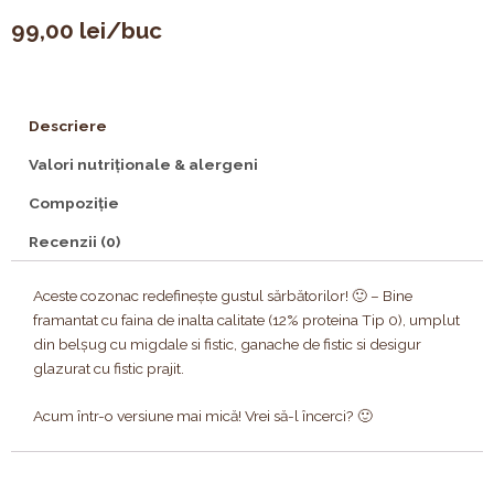
99,00
lei
/buc
Descriere
Valori nutriționale & alergeni
Compoziție
Recenzii (0)
Aceste cozonac redefinește gustul sărbătorilor! 🙂 – Bine
framantat cu faina de inalta calitate (12% proteina Tip 0), umplut
din belșug cu migdale si fistic, ganache de fistic si desigur
glazurat cu fistic prajit.
Acum într-o versiune mai mică! Vrei să-l încerci? 🙂