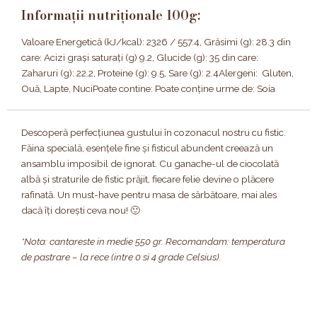
Informații nutriționale 100g:
Valoare Energetică (kJ/kcal): 2326 / 557.4, Grăsimi (g): 28.3 din
care: Acizi grași saturați (g) 9.2, Glucide (g): 35 din care:
Zaharuri (g): 22.2, Proteine (g): 9.5, Sare (g): 2.4Alergeni: Gluten,
Ouă, Lapte, NuciPoate contine: Poate conține urme de: Soia
Descoperă perfecțiunea gustului în cozonacul nostru cu fistic.
Făina specială, esențele fine și fisticul abundent creează un
ansamblu imposibil de ignorat. Cu ganache-ul de ciocolată
albă și straturile de fistic prăjit, fiecare felie devine o plăcere
rafinată. Un must-have pentru masa de sărbătoare, mai ales
dacă îți dorești ceva nou! 🙂
*Nota: cantareste in medie 550 gr. Recomandam: temperatura
de pastrare – la rece (intre 0 si 4 grade Celsius).