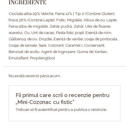
INGREDIENTE
Cioclata alba 29% Veliche, Faina 12% | Tip 0 (Conține Gluten),
frisca 36% (Conține Lapte), Fistic, Migdale, Albus de ou, Lapte,
Faina alba de migdale, Zahăr pudră, Zahăr, Ulei de floarea
soarelui, Ou, Unt de cacao, Pasta fistic prajit, Esență de rom,
Gălbenuș de ou, Drojdie, Esență de vanilie, coaja de portocala,
Coaja de lamaie, Sare, Colorant: Caramel I, Conservant:
Benzoat de sodiu, Agent de îngroșare: Guma de Xantan,
Emulsifiant: Propilenglicol
Nu există recenzii până acum.
Fii primul care scrii o recenzie pentru
„Mini-Cozonac cu fistic”
Trebuie să fii
autentificat
pentru a publica o recenzie.