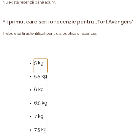
Nu există recenzii până acum.
Fii primul care scrii o recenzie pentru „Tort Avengers
Trebuie să fii
autentificat
pentru a publica o recenzie.
Cantitate
5 kg
Tort
Avengers
5.5 kg
6 kg
6.5 kg
7 kg
7.5 kg