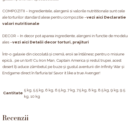
COMPOZITII – Ingredientele, alergenii si valorile nutrititionale sunt cele
ale torturilor standard alese pentru compozitie –
vezi aici Declaratie
valori nutritionale
DECOR – In decor pot aparea ingrediente, alergeni in functie de modelu
ales –
vezi aici Detalii decor torturi, prajituri
Într-o galaxie din ciocolată și cremă, eroii se întâlnesc pentru o misiune
epică… pe un tort! Cu Iron Man, Captain America și restul trupei, acest
desert îți aduce zâmbetul pe buze și gustul aventurii din Infinity War și
Endgame direct în farfuria ta! Savor it like a true Avenger!
5 kg, 5.5 kg, 6 kg, 6.5 kg, 7 kg, 7.5 kg, 8 kg, 8.5 kg, 9 kg, 9.5
Cantitate
kg, 10 kg
Recenzii