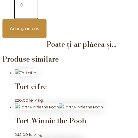
Adaugă în coș
Poate ți-ar plăcea și...
Produse similare
Tort cifre
226,00
lei
/ kg.
Tort Winnie the Pooh
242,00
lei
/ kg.