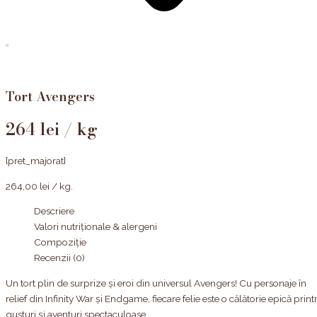
Tort Avengers
264 lei / kg
[pret_majorat]
264,00
lei
/ kg.
Descriere
Valori nutriționale & alergeni
Compoziție
Recenzii (0)
Un tort plin de surprize și eroi din universul Avengers! Cu personaje în
relief din Infinity War și Endgame, fiecare felie este o călătorie epică print
gusturi și aventuri spectaculoase