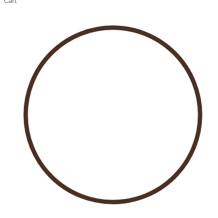
Cart
Products
search