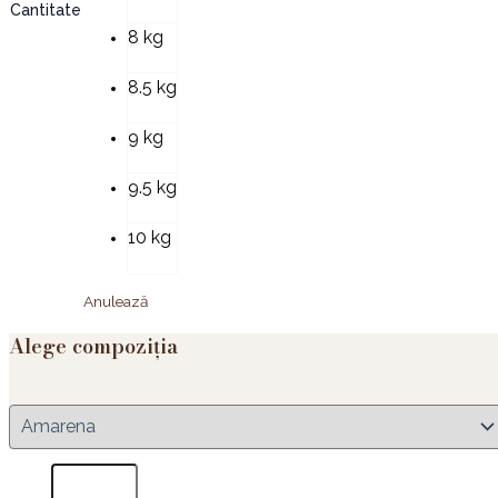
Cantitate
8 kg
8.5 kg
9 kg
9.5 kg
10 kg
Anulează
Alege compoziția