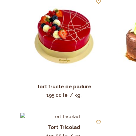
Tort fructe de padure
195,00
lei
/ kg.
Tort Tricolad
195,00
lei
/ kg.