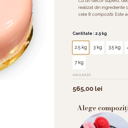
Cu un decor superb, delic
realizat din ingrediente
cele 8 compozitii. Este 
Cantitate
Cantitate
: 2.5 kg
Tort
Pinky
2.5 kg
3 kg
3.5 kg
balloons
7 kg
ANULEAZĂ
565,00
lei
Alege compoziț