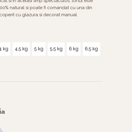
at si in acelasi timp spectaculos, tortul este
 100% natural si poate fi comandat cu una din
acoperit cu glazura si decorat manual.
4 kg
4.5 kg
5 kg
5.5 kg
6 kg
6.5 kg
ia