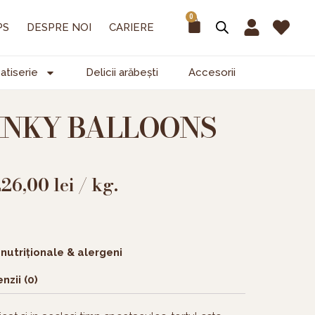
0
Cart
PS
DESPRE NOI
CARIERE
atiserie
Delicii arăbești
Accesorii
INKY BALLOONS
226,00
lei
/ kg.
 nutriționale & alergeni
nzii (0)