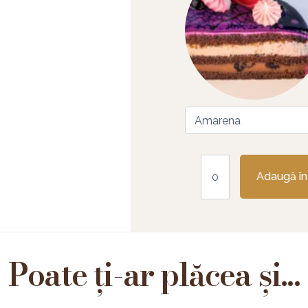
Adaugă în
Poate ți-ar plăcea și...