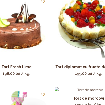
Tort Fresh Lime
Tort diplomat cu fructe 
198,00
lei
/ kg.
195,00
lei
/ kg.
Tort de morcovi
190,00
lei
/ kg.