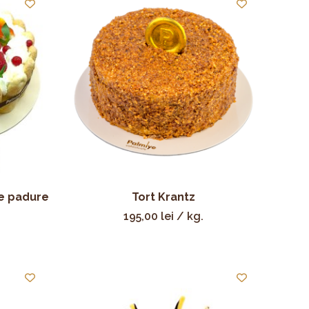
de padure
Tort Krantz
195,00
lei
/ kg.