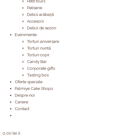
Petit fours
Patiserie
Delicii arăbești
Accesorii
Delicii de sezon
Evenimente
Torturi aniversare
Torturi nuntă
Torturi copii
Candy Bar
Corporate gifts
Tasting box
Oferte speciale
Palmiye Cake Shops
Despre noi
Cariere
Contact
0,00
lei
0