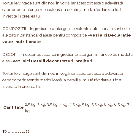
Torturile vintage sunt din nou în vogă, iar acest tort este o adevărată
capodoperă: atenție meticuloasă la detalii și multă răbdare au fost
investite în crearea lui.
COMPOZITII – Ingredientele, alergenii si valorile nutrititionale sunt cele
ale torturilor standard alese pentru compozitie –
vezi aici Declaratie
valori nutritionale
DECOR – In decor pot aparea ingrediente, alergeni in functie de modelu
ales –
vezi aici Detalii decor torturi, prajituri
Torturile vintage sunt din nou în vogă, iar acest tort este o adevărată
capodoperă: atenție meticuloasă la detalii și multă răbdare au fost
investite în crearea lui.
2.5 kg, 3 kg, 3.5 kg, 4 kg, 4.5 kg, 5 kg, 5.5 kg, 6 kg, 6.5 kg, 7
Cantitate
kg