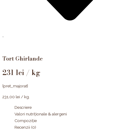
Tort Ghirlande
231 lei / kg
[pret_majorat]
231,00
lei
/ kg.
Descriere
Valori nutriționale & alergeni
Compoziție
Recenzii (0)