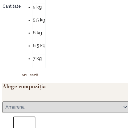
Cantitate
5 kg
5.5 kg
6 kg
6.5 kg
7 kg
Anulează
Alege compoziția