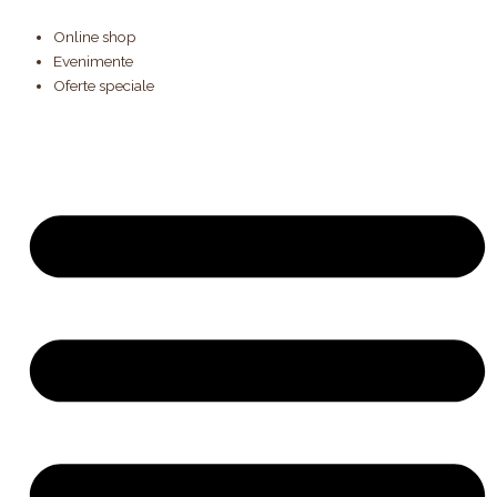
Products
Cantitate
Skip
search
Tort
to
Online shop
Ghirlande
content
Evenimente
Oferte speciale