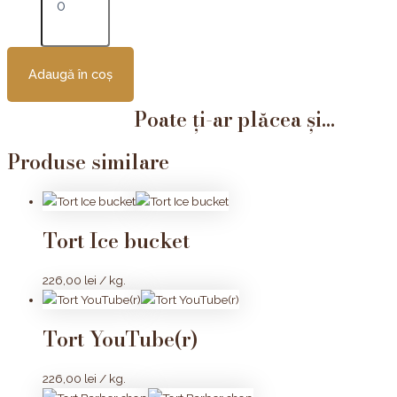
Adaugă în coș
Poate ți-ar plăcea și...
Produse similare
Tort Ice bucket
226,00
lei
/ kg.
Tort YouTube(r)
226,00
lei
/ kg.