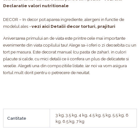
Declaratie valori nutritionale
DECOR – In decor pot aparea ingrediente, alergeni in functie de
modelul ales –
vezi aici Detalii decor torturi, prajituri
Aniversarea primului an de viata este printre cele mai importante
evenimente din viata copilului tau! Alege sa-i oferi o zi deosebita cu un
tort pe masura. Este decorat manual (cu pasta de zahar), in culori
placute si calde, cu mici detalii ce ii confera un plus de delicatete si
veselie. Alegeti una din compozitiile listate, iar noi va vom asigura
tortul mult dorit pentru o petrecere de neuitat.
3 kg, 3.5 kg, 4 kg, 4.5 kg, 5 kg, 5.5 kg, 6
Cantitate
kg, 6.5 kg, 7 kg