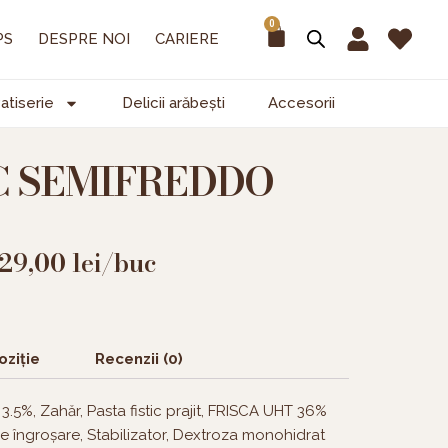
0
Cart
PS
DESPRE NOI
CARIERE
atiserie
Delicii arăbești
Accesorii
C SEMIFREDDO
29,00
lei
/buc
ziție
Recenzii (0)
.5%, Zahăr, Pasta fistic prajit, FRISCA UHT 36%
e îngroșare, Stabilizator, Dextroza monohidrat