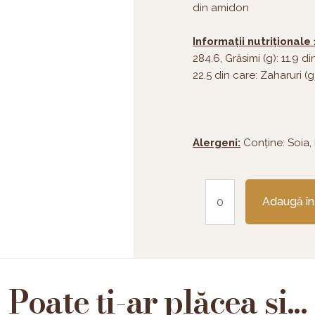
din amidon
Informații nutriționale
284.6, Grăsimi (g): 11.9 di
22.5 din care: Zaharuri (g)
Alergeni:
Conține: Soia,
Cantitate
Fistic
Adaugă în
semifreddo
Poate ți-ar plăcea și...