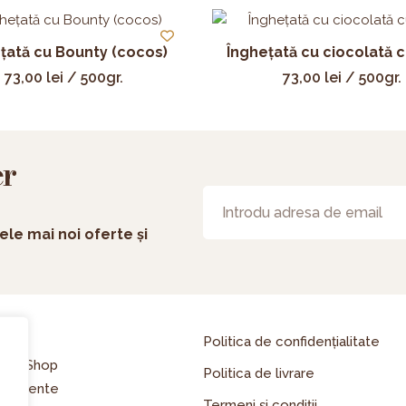
țată cu Bounty (cocos)
Înghețată cu ciocolată c
73,00
lei
/ 500gr.
73,00
lei
/ 500gr.
er
ele mai noi oferte și
asă
Politica de confidențialitate
line Shop
Politica de livrare
enimente
Termeni și condiții