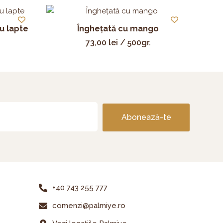
u lapte
Înghețată cu mango
73,00
lei
/ 500gr.
Abonează-te
+40 743 255 777
comenzi@palmiye.ro