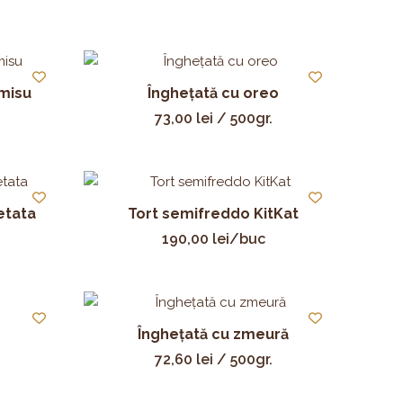
amisu
Înghețată cu oreo
73,00
lei
/ 500gr.
etata
Tort semifreddo KitKat
190,00
lei
/buc
Înghețată cu zmeură
72,60
lei
/ 500gr.