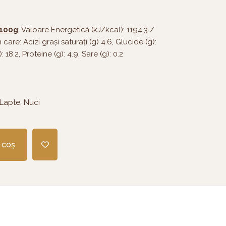
 100g
: Valoare Energetică (kJ/kcal): 1194.3 /
n care: Acizi grași saturați (g) 4.6, Glucide (g):
: 18.2, Proteine (g): 4.9, Sare (g): 0.2
 Lapte, Nuci
 coș