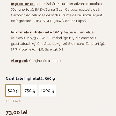
Ingrediente:
Lapte, Zahăr, Pasta aromatizanta ciocolata
(Conține Soia), BAZA,Guma Guar, Carboximetilceluloză,
Carboximetilceluloză de sodiu, Gumă de celuloză, Agent
de îngroșare, FRISCA UHT 36% (Conține Lapte)
Informații nutriționale 100g:
Valoare Energetică
(kJ/kcal): 1167.3 / 278.1, Grăsimi (g): 11.9 din care: Acizi
grași saturați (g) 6.3, Glucide (g): 26.8 din care: Zaharuri (g):
23.7, Proteine (g): 4.8, Sare (g): 0.2
Alergeni:
Conține: Soia, Lapte
Cantitate
Cantitate înghețată
: 500 g
Înghețată
cu
500 g
750 g
1000 g
ciocolată
cu
ANULEAZĂ
lapte
73,00
lei