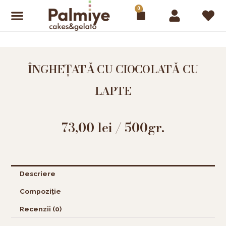
Skip
0
Cart
to
content
ÎNGHEȚATĂ CU CIOCOLATĂ CU
LAPTE
73,00
lei
/ 500gr.
Descriere
Compoziție
Recenzii (0)