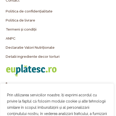
Contact
Politica de confidențialitate
Politica de livrare
Termeni și condiții
ANPC
Declaratie Valori Nutriționale
Detalii ingrediente decor torturi
+40 743 255 777
comenzi@palmiye.ro
Prin utilizarea serviciilor noastre, îți exprimi acordul cu
privire la faptul că folosim module cookie și alte tehnologii
Vezi locațiile Palmiye
similare în scopul îmbunătățirii și al personalizării
Urmărește-ne pe Instagram
conținutului nostru, în vederea analizării traficului, a furnizării