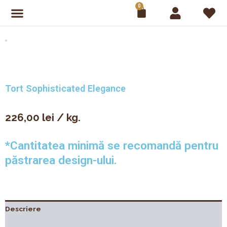
Skip
0
Cart
to
content
ONLINE SHOP
OFERTE SPECIALE
PALMIYE CAKE SHOPS
Tort Sophisticated Elegance
226,00
lei
/ kg.
*Cantitatea minimă se recomandă pentru
păstrarea design-ului.
Descriere