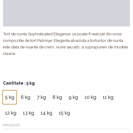
Valori nutriționale & alergeni
Compoziție
Recenzii (0)
Tort de nunta Sophisticated Elegance, ce poate fi realizat din orice
compozitie de tort Palmiye. Eleganta absoluta a torturilor de nunta
este data de nuante de crem, ivoire sau alb, si suprapuneri de modele
clasice.
Cantitate
Cantitate
: 5 kg
Tort
Sophisticated
5 kg
6 kg
7 kg
8 kg
9 kg
10 kg
11 kg
Elegance
12 kg
13 kg
14 kg
15 kg
ANULEAZĂ