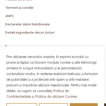
Termeni și condiții
ANPC
Declaratie Valori Nutriționale
Detalii ingrediente decor torturi
+40 743 255 777
comenzi@palmiye.ro
Prin utilizarea serviciilor noastre, îți exprimi acordul cu
privire la faptul că folosim module cookie și alte tehnologii
Vezi locațiile Palmiye
similare în scopul îmbunătățirii și al personalizării
Urmărește-ne pe Instagram
conținutului nostru, în vederea analizării traficului, a furnizării
de publicitate și a protecției anti-spam și anti-malware,
Urmărește-ne pe Facebook
precum și împotriva utilizării neautorizate. Pentru mai multe
Urmărește-ne pe TikTok
detalii, vă rugăm să consultați
Politica de
Confidențialitate
și
Politica de utilizare Cookies.