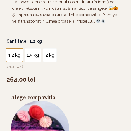
Halloween aduce cu sine tortul nostru sinistru în formă de
creier,
îmbibat
într-un roșu înspăimântător ca sângele.
Și impreuna cu savoarea uneia dintre compozițiile Palmiye
vei fi transportat în lumea groazei și misterului.
Cantitate
Cantitate
: 1.2 kg
Tort
Bloody
1.2 kg
1.5 kg
2 kg
Brain
ANULEAZĂ
264,00
lei
Alege compoziția