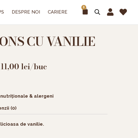
0
Cart
PS
DESPRE NOI
CARIERE
NS CU VANILIE
11,00
lei
/buc
 nutriționale & alergeni
nzii (0)
icioasa de vanilie.