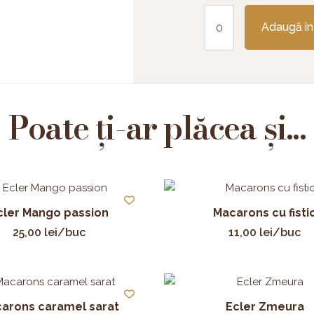
Cantitate
Macarons
Adaugă în
cu
vanilie
Poate ți-ar plăcea și...
cler Mango passion
Macarons cu fisti
25,00
lei
/buc
11,00
lei
/buc
arons caramel sarat
Ecler Zmeura