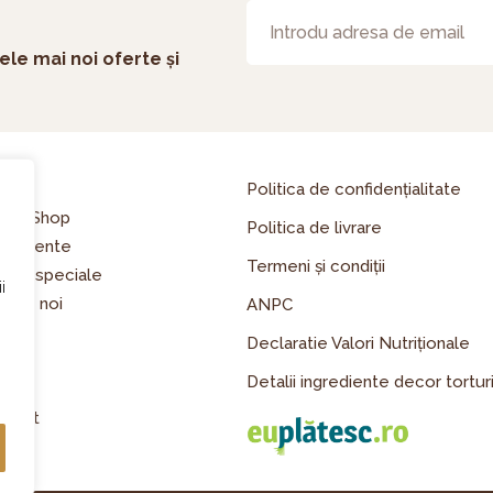
ele mai noi oferte și
asă
Politica de confidențialitate
line Shop
Politica de livrare
enimente
Termeni și condiții
erte speciale
i
spre noi
ANPC
riere
Declaratie Valori Nutriționale
og
Detalii ingrediente decor tortur
dia
ntact