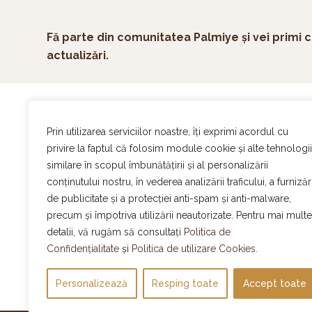
Fă parte din comunitatea Palmiye și vei primi c
actualizări.
Ac
Prin utilizarea serviciilor noastre, îți exprimi acordul cu
On
privire la faptul că folosim module cookie și alte tehnologii
Ev
similare în scopul îmbunătățirii și al personalizării
Of
conținutului nostru, în vederea analizării traficului, a furnizări
De
de publicitate și a protecției anti-spam și anti-malware,
Program normal
Ca
Atelier Palmiye
:
Luni – Sambata | 8:30-16:00
precum și împotriva utilizării neautorizate. Pentru mai multe
Bl
Promenada Mall:
Luni – Duminica | 10:00-22:00
detalii, vă rugăm să consultați
Politica de
DN1 Value Center:
Luni – Duminica | 9:00-21:00
Me
Confidențialitate
și
Politica de utilizare Cookies.
AFI Cotroceni:
Luni – Duminica | 10:00-22:00
Co
Personalizează
Resping toate
Accept toate