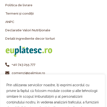
Politica de livrare
Termeni și condiții
ANPC
Declaratie Valori Nutriționale
Detalii ingrediente decor torturi
+40 743 255 777
comenzi@palmiye.ro
Vezi locațiile Palmiye
Prin utilizarea serviciilor noastre, îți exprimi acordul cu
Urmărește-ne pe Instagram
privire la faptul că folosim module cookie și alte tehnologii
similare în scopul îmbunătățirii și al personalizării
Urmărește-ne pe Facebook
conținutului nostru, în vederea analizării traficului, a furnizării
Urmărește-ne pe TikTok