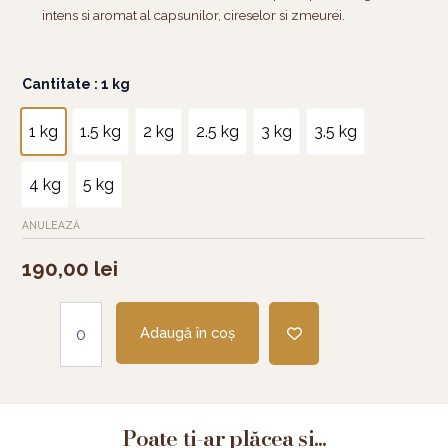
intens si aromat al capsunilor, cireselor si zmeurei.
Cantitate
Cantitate
: 1 kg
Fresh
crunchy
1 kg
1.5 kg
2 kg
2.5 kg
3 kg
3.5 kg
Kunafa
4 kg
5 kg
ANULEAZĂ
190,00
lei
Adaugă în coș
Poate ți-ar plăcea și...