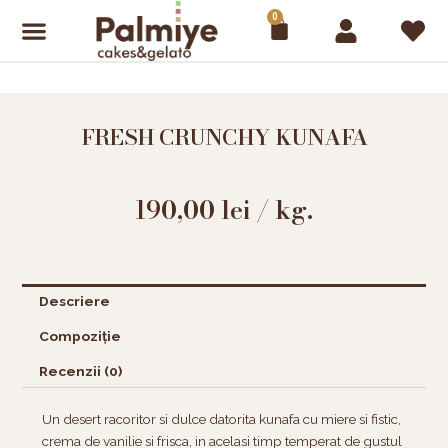
Skip
0
Cart
to
content
FRESH CRUNCHY KUNAFA
190,00
lei
/ kg.
Descriere
Compoziție
Recenzii (0)
Un desert racoritor si dulce datorita kunafa cu miere si fistic,
crema de vanilie si frisca, in acelasi timp temperat de gustul