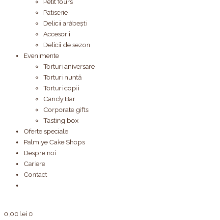
Petit fours
Patiserie
Delicii arăbești
Accesorii
Delicii de sezon
Evenimente
Torturi aniversare
Torturi nuntă
Torturi copii
Candy Bar
Corporate gifts
Tasting box
Oferte speciale
Palmiye Cake Shops
Despre noi
Cariere
Contact
0,00
lei
0