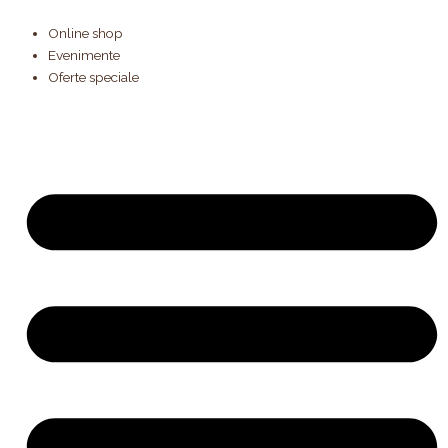
Products
Skip
search
to
Online shop
content
Evenimente
Oferte speciale