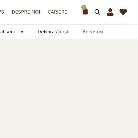
0
Cart
PS
DESPRE NOI
CARIERE
atiserie
Delicii arăbești
Accesorii