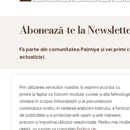
Abonează-te la Newslett
Fă parte din comunitatea Palmiye și vei primi c
actualizări.
Ac
Prin utilizarea serviciilor noastre, îți exprimi acordul cu
On
privire la faptul că folosim module cookie și alte tehnologii
Ev
similare în scopul îmbunătățirii și al personalizării
Of
conținutului nostru, în vederea analizării traficului, a furnizări
De
de publicitate și a protecției anti-spam și anti-malware,
Program normal
Ca
precum și împotriva utilizării neautorizate. Pentru mai multe
Atelier Palmiye
:
Luni – Sambata | 8:30-16:00
Bl
detalii, vă rugăm să consultați
Politica de
Promenada Mall:
Luni – Duminica | 10:00-22:00