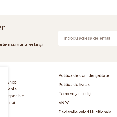
er
ele mai noi oferte și
asă
Politica de confidențialitate
line Shop
Politica de livrare
enimente
Termeni și condiții
erte speciale
i
spre noi
ANPC
riere
Declaratie Valori Nutriționale
og