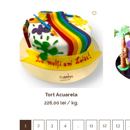
Tort Acuarela
226,00
lei
/ kg.
1
2
3
4
…
11
12
13