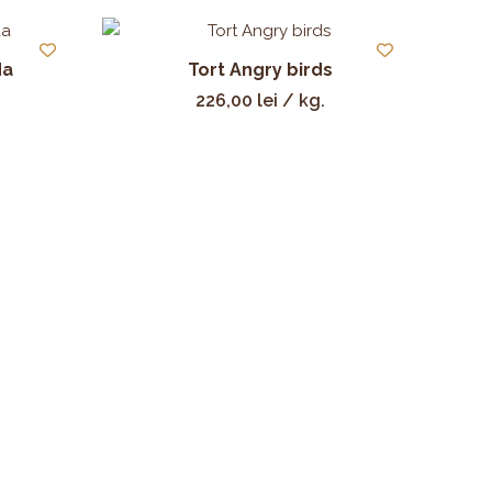
da
Tort Angry birds
226,00
lei
/ kg.