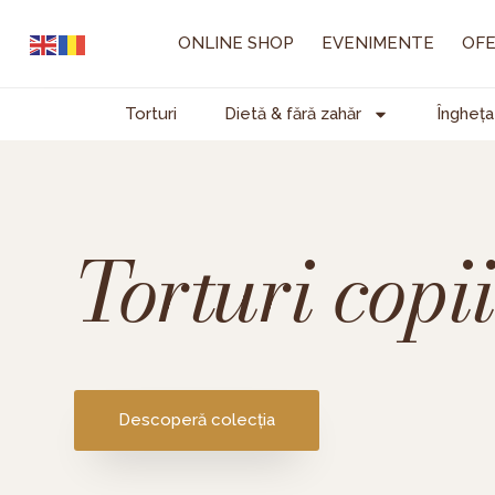
Skip
to
ONLINE SHOP
EVENIMENTE
OFE
content
Torturi
Dietă & fără zahăr
Îngheța
Torturi copii
Descoperă colecția