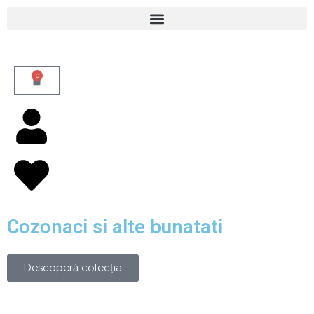
Skip
to
content
0
Cart
Cozonaci si alte bunatati
Descoperă colecția