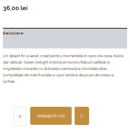
36,00
lei
Descriere
Compoziție
Un desert fin și aerat, creat pentru momentele în care vrei ceva dulce,
dar delicat. Green Delight îmbină armonios fisticul catifelat și
migdalele crocante cu dulceața cremoasă a ciocolatei albe,
completate de note fructate și ușor exotice de piure de cireșe și
lychee.
Cantitate
Green
Adaugă în coș
Delight
(doză)