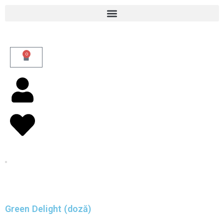
Skip
to
content
0
Cart
Green Delight (doză)