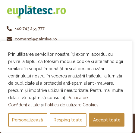
+40 743 255 777
comenzi@palmiye.ro
Vezi locațiile Palmiye
Prin utilizarea serviciilor noastre, îți exprimi acordul cu
Urmărește-ne pe Instagram
privire la faptul că folosim module cookie și alte tehnologii
similare în scopul îmbunătățirii și al personalizării
Urmărește-ne pe Facebook
conținutului nostru, în vederea analizării traficului, a furnizării
Urmărește-ne pe TikTok
de publicitate și a protecției anti-spam și anti-malware,
precum și împotriva utilizării neautorizate. Pentru mai multe
detalii, vă rugăm să consultați
Politica de
Confidențialitate
și
Politica de utilizare Cookies.
Personalizează
Designed & Developed by WEDEV IT
Resping toate
Accept toate
© 2011-2025 All Rights Reserved – Palmiye Cakes&Gelato
Open ch