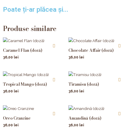
Poate ți-ar plăcea și...
Produse similare
Caramel Flan (doză)
Chocolate Affair (doză)
36,00
lei
36,00
lei
Tropical Mango (doză)
Tiramisu (doză)
36,00
lei
36,00
lei
Oreo Cranzine
Amandină (doză)
36,00
lei
36,00
lei