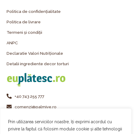
Politica de confidențialitate
Politica de livrare
Termeni și condiții
ANPC
Declaratie Valori Nutriționale
Detalii ingrediente decor torturi
+40 743 255 777
comenzi@palmiye.ro
Vezi locațiile Palmiye
Prin utilizarea serviciilor noastre, îți exprimi acordul cu
Urmărește-ne pe Instagram
privire la faptul că folosim module cookie și alte tehnologii