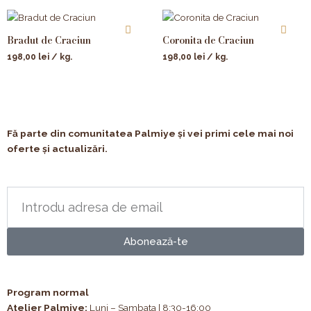
Bradut de Craciun
Coronita de Craciun
198,00
lei
/ kg.
198,00
lei
/ kg.
Fă parte din comunitatea Palmiye și vei primi cele mai noi
oferte și actualizări.
Abonează-te
Program normal
Atelier Palmiye
:
Luni – Sambata | 8:30-16:00