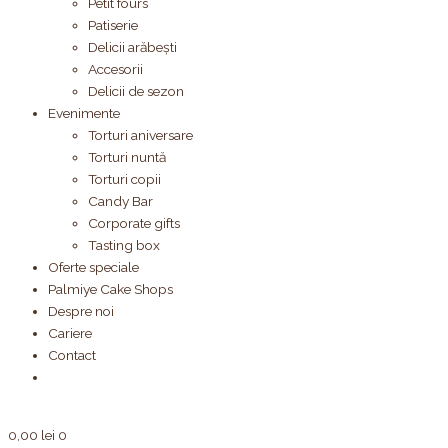
Petit fours
Patiserie
Delicii arăbești
Accesorii
Delicii de sezon
Evenimente
Torturi aniversare
Torturi nuntă
Torturi copii
Candy Bar
Corporate gifts
Tasting box
Oferte speciale
Palmiye Cake Shops
Despre noi
Cariere
Contact
0,00
lei
0