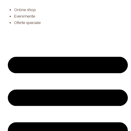
Products
Skip
search
to
Online shop
content
Evenimente
Oferte speciale