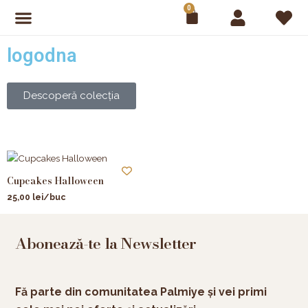
Skip
0
Cart
to
content
logodna
Descoperă colecția
Cupcakes Halloween
25,00
lei
/buc
Abonează-te la Newsletter
Fă parte din comunitatea Palmiye și vei primi