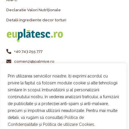
Declaratie Valori Nutriționale
Detalii ingrediente decor torturi
+40 743 255 777
comenzi@palmiye.ro
Vezi locațiile Palmiye
Prin utilizarea serviciilor noastre, îți exprimi acordul cu
Urmărește-ne pe Instagram
privire la faptul că folosim module cookie și alte tehnologii
similare în scopul îmbunătățirii și al personalizării
Urmărește-ne pe Facebook
conținutului nostru, în vederea analizării traficului, a furnizării
Urmărește-ne pe TikTok
de publicitate și a protecției anti-spam și anti-malware,
precum și împotriva utilizării neautorizate. Pentru mai multe
detalii, vă rugăm să consultați
Politica de
Confidențialitate
și
Politica de utilizare Cookies.